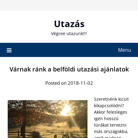
Skip
to
content
Utazás
Végree utazunk!!!
Menu
Várnak ránk a belföldi utazási ajánlatok
Posted on 2018-11-02
Szeretnénk kicsit
kikapcsolódni?
Akkor felesleges
igen hosszú
túrákat tervezni
más országokba,
amik gyakran