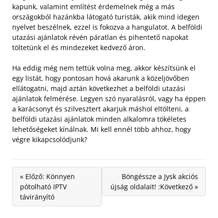
kapunk, valamint említést érdemelnek még a más
országokból hazánkba látogató turisták, akik mind idegen
nyelvet beszélnek, ezzel is fokozva a hangulatot. A belföldi
utazási ajánlatok révén páratlan és pihentető napokat
töltetünk el és mindezeket kedvező áron.
Ha eddig még nem tettük volna meg, akkor készítsünk el
egy listát, hogy pontosan hová akarunk a közeljövőben
ellátogatni, majd aztán következhet a belföldi utazási
ajánlatok felmérése. Legyen szó nyaralásról, vagy ha éppen
a karácsonyt és szilvesztert akarjuk máshol eltölteni, a
belföldi utazási ajánlatok minden alkalomra tökéletes
lehetőségeket kínálnak. Mi kell ennél több ahhoz, hogy
végre kikapcsolódjunk?
« Előző: Könnyen
Böngéssze a Jysk akciós
pótolható IPTV
újság oldalait! :Következő »
távirányító