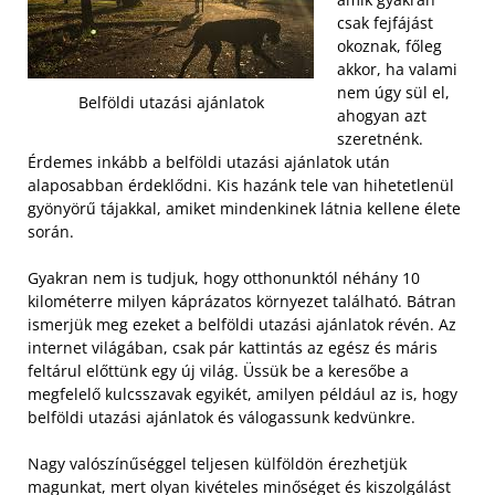
csak fejfájást
okoznak, főleg
akkor, ha valami
nem úgy sül el,
Belföldi utazási ajánlatok
ahogyan azt
szeretnénk.
Érdemes inkább a belföldi utazási ajánlatok után
alaposabban érdeklődni. Kis hazánk tele van hihetetlenül
gyönyörű tájakkal, amiket mindenkinek látnia kellene élete
során.
Gyakran nem is tudjuk, hogy otthonunktól néhány 10
kilométerre milyen káprázatos környezet található. Bátran
ismerjük meg ezeket a belföldi utazási ajánlatok révén. Az
internet világában, csak pár kattintás az egész és máris
feltárul előttünk egy új világ. Üssük be a keresőbe a
megfelelő kulcsszavak egyikét, amilyen például az is, hogy
belföldi utazási ajánlatok és válogassunk kedvünkre.
Nagy valószínűséggel teljesen külföldön érezhetjük
magunkat, mert olyan kivételes minőséget és kiszolgálást