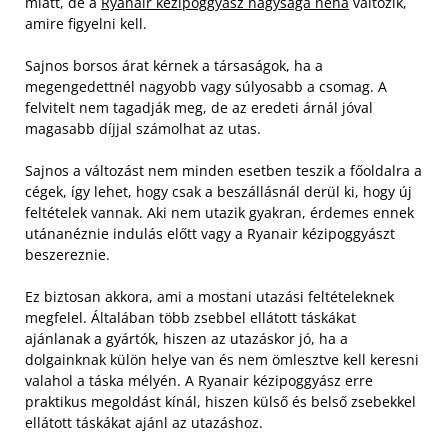
miatt, de a
Ryanair kézipoggyász nagysága néha
változik,
amire figyelni kell.
Sajnos borsos árat kérnek a társaságok, ha a
megengedettnél nagyobb vagy súlyosabb a csomag. A
felvitelt nem tagadják meg, de az eredeti árnál jóval
magasabb díjjal számolhat az utas.
Sajnos a változást nem minden esetben teszik a főoldalra a
cégek, így lehet, hogy csak a beszállásnál derül ki, hogy új
feltételek vannak. Aki nem utazik gyakran, érdemes ennek
utánanéznie indulás előtt vagy a Ryanair kézipoggyászt
beszereznie.
Ez biztosan akkora, ami a mostani utazási feltételeknek
megfelel. Általában több zsebbel ellátott táskákat
ajánlanak a gyártók, hiszen az utazáskor jó, ha a
dolgainknak külön helye van és nem ömlesztve kell keresni
valahol a táska mélyén. A Ryanair kézipoggyász erre
praktikus megoldást kínál, hiszen külső és belső zsebekkel
ellátott táskákat ajánl az utazáshoz.