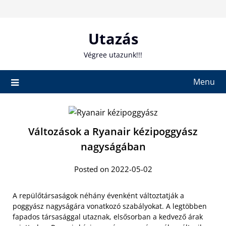
Skip
to
content
Utazás
Végree utazunk!!!
Menu
Változások a Ryanair kézipoggyász
nagyságában
Posted on 2022-05-02
A repülőtársaságok néhány évenként változtatják a
poggyász nagyságára vonatkozó szabályokat. A legtöbben
fapados társasággal utaznak, elsősorban a kedvező árak