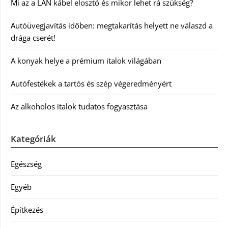
Mi az a LAN kábel elosztó és mikor lehet rá szükség?
Autóüvegjavítás időben: megtakarítás helyett ne válaszd a
drága cserét!
A konyak helye a prémium italok világában
Autófestékek a tartós és szép végeredményért
Az alkoholos italok tudatos fogyasztása
Kategóriák
Egészség
Egyéb
Építkezés