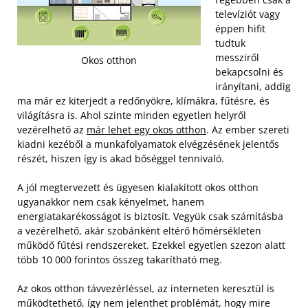
televíziót vagy
éppen hifit
tudtuk
messziről
Okos otthon
bekapcsolni és
irányítani, addig
ma már ez kiterjedt a redőnyökre, klímákra, fűtésre, és
világításra is. Ahol szinte minden egyetlen helyről
vezérelhető az
már lehet egy okos otthon
. Az ember szereti
kiadni kezéből a munkafolyamatok elvégzésének jelentős
részét, hiszen így is akad bőséggel tennivaló.
A jól megtervezett és ügyesen kialakított okos otthon
ugyanakkor nem csak kényelmet, hanem
energiatakarékosságot is biztosít. Vegyük csak számításba
a vezérelhető, akár szobánként eltérő hőmérsékleten
működő fűtési rendszereket. Ezekkel egyetlen szezon alatt
több 10 000 forintos összeg takarítható meg.
Az okos otthon távvezérléssel, az interneten keresztül is
működtethető, így nem jelenthet problémát, hogy mire