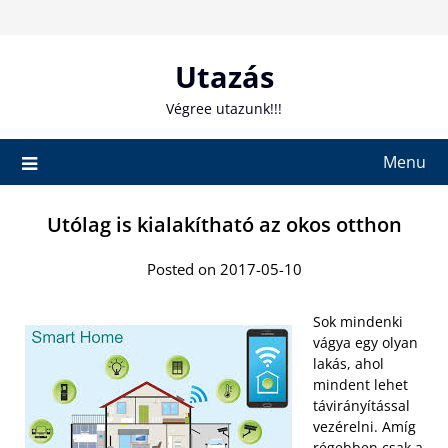
Skip
to
content
Utazás
Végree utazunk!!!
Menu
Utólag is kialakítható az okos otthon
Posted on 2017-05-10
Sok mindenki
vágya egy olyan
lakás, ahol
mindent lehet
távirányítással
vezérelni. Amíg
régebben csak a