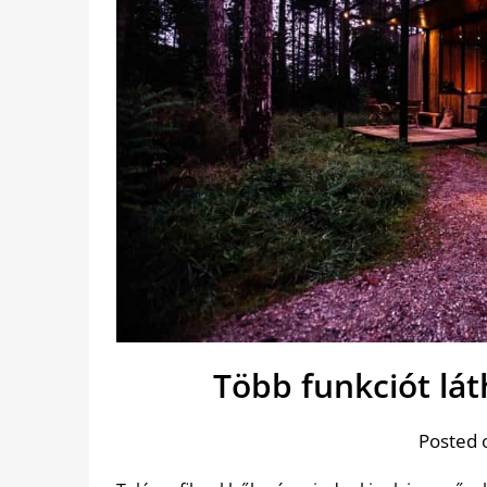
Több funkciót lát
Posted 