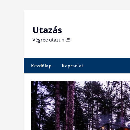
Skip
to
content
Utazás
Végree utazunk!!!
Kezdőlap
Kapcsolat