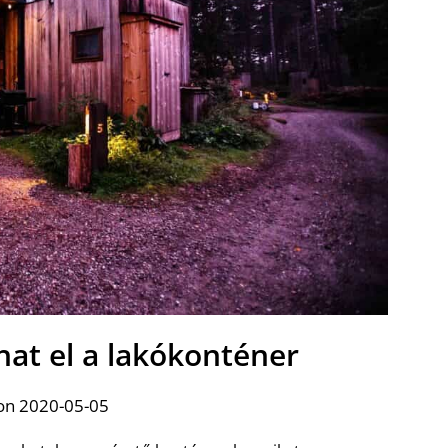
hat el a lakókonténer
on 2020-05-05