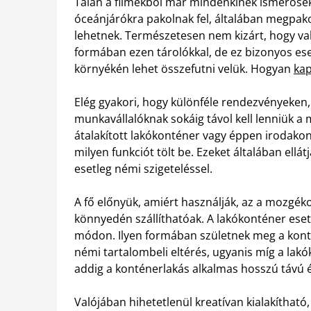
Talán a filmekből már mindenkinek ismerőse
óceánjárókra pakolnak fel, általában megpako
lehetnek. Természetesen nem kizárt, hogy val
formában ezen tárolókkal, de ez bizonyos eset
környékén lehet összefutni velük. Hogyan
kap
Elég gyakori, hogy különféle rendezvényeken,
munkavállalóknak sokáig távol kell lenniük a
átalakított lakókonténer vagy éppen irodakon
milyen funkciót tölt be. Ezeket általában ellát
esetleg némi szigeteléssel.
A fő előnyük, amiért használják, az a mozgék
könnyedén szállíthatóak. A lakókonténer eseté
módon. Ilyen formában születnek meg a kont
némi tartalombeli eltérés, ugyanis míg a lakók
addig a konténerlakás alkalmas hosszú távú 
Valójában hihetetlenül kreatívan kialakítható