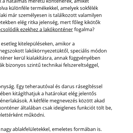
k a hatalmas méretű konténerek, amiket
lva különféle termékekkel, amelyek sokfélék
aki már személyesen is találkozott valamilyen
ekben elég ritka jelenség, mert főleg kikötők
csolódik ezekhez a lakókonténer
fogalma?
 esetleg kitelepüléseken, amikor a
 megszokott lakókörnyezetüktől, speciális módon
téner kerül kialakításra, annak függvényében
ják bizonyos szintű technikai felszereltséggel,
onyság. Egy teherautóval és darus rásegítéssel
ben kitágíthatjuk a határokat elég jelentős
énerlakások. A kétféle megnevezés között akad
onténer általában csak ideiglenes funkciót tölt be,
élettérként működni.
, nagy ablakfelületekkel, emeletes formában is.