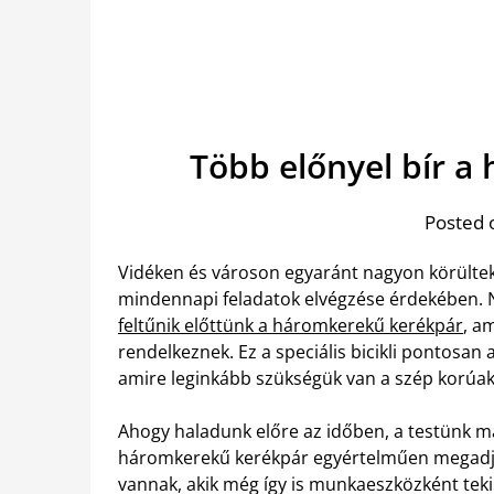
Több előnyel bír 
Posted 
Vidéken és városon egyaránt nagyon körülteki
mindennapi feladatok elvégzése érdekében. 
feltűnik előttünk a háromkerekű kerékpár
, a
rendelkeznek. Ez a speciális bicikli pontosan 
amire leginkább szükségük van a szép korúa
Ahogy haladunk előre az időben, a testünk m
háromkerekű kerékpár egyértelműen megadja a
vannak, akik még így is munkaeszközként tek