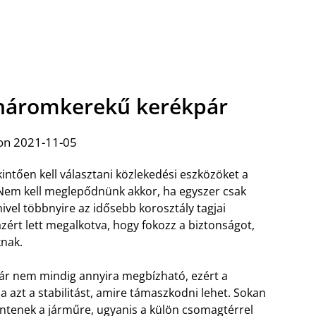
a háromkerekű kerékpár
on 2021-11-05
ntően kell választani közlekedési eszközöket a
Nem kell meglepődnünk akkor, ha egyszer csak
mivel többnyire az idősebb korosztály tagjai
azért lett megalkotva, hogy fokozz a biztonságot,
knak.
ár nem mindig annyira megbízható, ezért a
zt a stabilitást, amire támaszkodni lehet. Sokan
intenek a járműre, ugyanis a külön csomagtérrel