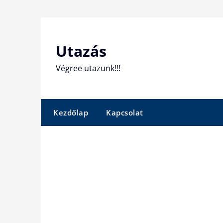
Skip
to
content
Utazás
Végree utazunk!!!
Kezdőlap
Kapcsolat