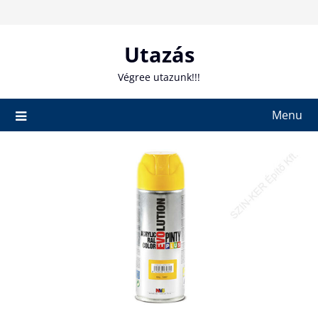
Skip
to
content
Utazás
Végree utazunk!!!
Menu