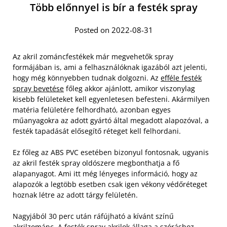
Több előnnyel is bír a festék spray
Posted on 2022-08-31
Az akril zománcfestékek már megvehetők spray
formájában is, ami a felhasználóknak igazából azt jelenti,
hogy még könnyebben tudnak dolgozni. Az
efféle festék
spray bevetése
főleg akkor ajánlott, amikor viszonylag
kisebb felületeket kell egyenletesen befesteni. Akármilyen
matéria felületére felhordható, azonban egyes
műanyagokra az adott gyártó által megadott alapozóval, a
festék tapadását elősegítő réteget kell felhordani.
Ez főleg az ABS PVC esetében bizonyul fontosnak, ugyanis
az akril festék spray oldószere megbonthatja a fő
alapanyagot. Ami itt még lényeges információ, hogy az
alapozók a legtöbb esetben csak igen vékony védőréteget
hoznak létre az adott tárgy felületén.
Nagyjából 30 perc után ráfújható a kívánt színű
akrilzománc. A festék spray akrilok állaga a szóráshoz