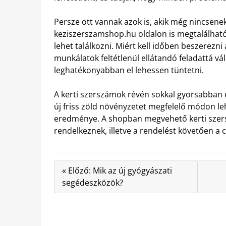
Persze ott vannak azok is, akik még nincsenek 
keziszerszamshop.hu oldalon is megtalálható 
lehet találkozni. Miért kell időben beszerezn
munkálatok feltétlenül ellátandó feladattá vál
leghatékonyabban el lehessen tüntetni.
A kerti szerszámok révén sokkal gyorsabban 
új friss zöld növényzetet megfelelő módon l
eredménye. A shopban megvehető kerti szer
rendelkeznek, illetve a rendelést követően a cé
« Előző: Mik az új gyógyászati
segédeszközök?