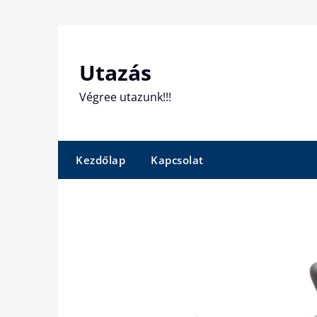
Skip
to
content
Utazás
Végree utazunk!!!
Kezdőlap
Kapcsolat