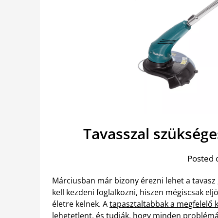
Tavasszal szüksége
Posted 
Márciusban már bizony érezni lehet a tavasz „ill
kell kezdeni foglalkozni, hiszen mégiscsak elj
életre kelnek. A
tapasztaltabbak a megfelelő 
lehetetlent, és tudják, hogy minden problémá