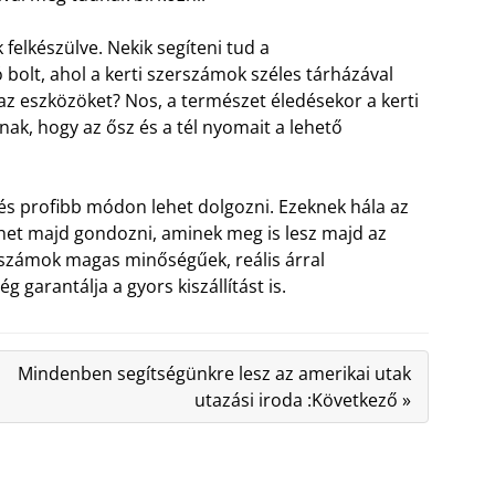
felkészülve. Nekik segíteni tud a
bolt, ahol a kerti szerszámok széles tárházával
i az eszközöket? Nos, a természet éledésekor a kerti
nak, hogy az ősz és a tél nyomait a lehető
és profibb módon lehet dolgozni. Ezeknek hála az
ehet majd gondozni, aminek meg is lesz majd az
számok magas minőségűek, reális árral
g garantálja a gyors kiszállítást is.
Mindenben segítségünkre lesz az amerikai utak
utazási iroda :Következő »