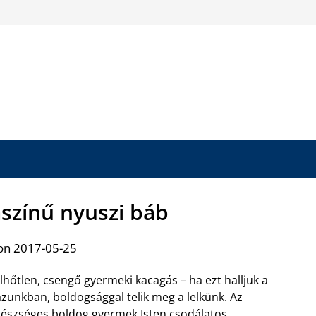
aszínű nyuszi báb
on 2017-05-25
lhőtlen, csengő gyermeki kacagás – ha ezt halljuk a
zunkban, boldogsággal telik meg a lelkünk. Az
észséges boldog gyermek Isten csodálatos