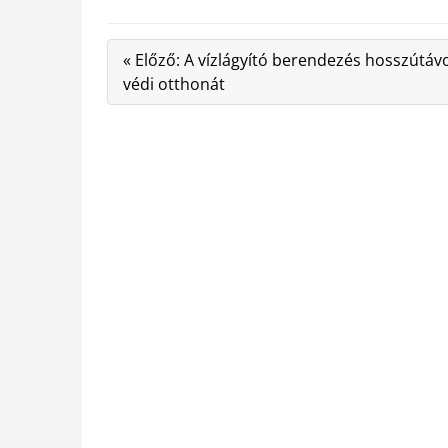
« Előző: A vízlágyító berendezés hosszútáv
védi otthonát