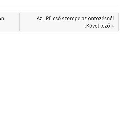
on
Az LPE cső szerepe az öntözésnél
:Következő »