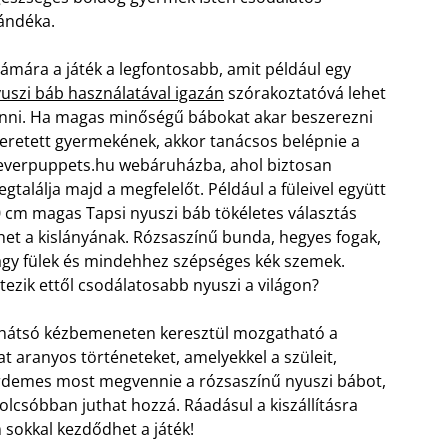
ándéka.
ámára a játék a legfontosabb, amit például egy
uszi báb használatával igazán
szórakoztatóvá lehet
nni. Ha magas minőségű bábokat akar beszerezni
eretett gyermekének, akkor tanácsos belépnie a
everpuppets.hu webáruházba, ahol biztosan
gtalálja majd a megfelelőt. Például a füleivel együtt
 cm magas Tapsi nyuszi báb tökéletes választás
het a kislányának.
Rózsaszínű bunda, hegyes fogak,
gy fülek és mindehhez szépséges kék szemek.
tezik ettől csodálatosabb nyuszi a világon?
hátsó kézbemeneten keresztül mozgatható a
dhat aranyos történeteket, amelyekkel a szüleit,
Érdemes most megvennie a rózsaszínű nyuszi bábot,
lcsóbban juthat hozzá. Ráadásul a kiszállításra
 sokkal kezdődhet a játék!