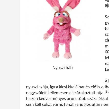
aj
Sz
ny
te
sz
cl
me
60
le
na
Nyuszi báb
Lé
A 
nyuszi szája, így a kicsi kitalálhat és elő is a
nagyszüleit kellemesen elszórakoztathatja. 
hiszen kedvezményes áron, több százalékkal o
sem kell sokat várni, tehát rendelés után nem