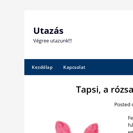
Skip
to
content
Utazás
Végree utazunk!!!
Kezdőlap
Kapcsolat
Tapsi, a rózs
Posted 
Fe
há
eg