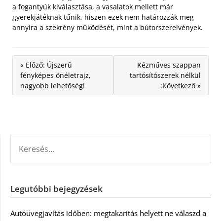
a fogantyúk kiválasztása, a vasalatok mellett már
gyerekjátéknak tűnik, hiszen ezek nem határozzák meg
annyira a szekrény működését, mint a bútorszerelvények.
« Előző: Újszerű
Kézműves szappan
fényképes önéletrajz,
tartósítószerek nélkül
nagyobb lehetőség!
:Következő »
KERESÉS:
Legutóbbi bejegyzések
Autóüvegjavítás időben: megtakarítás helyett ne válaszd a