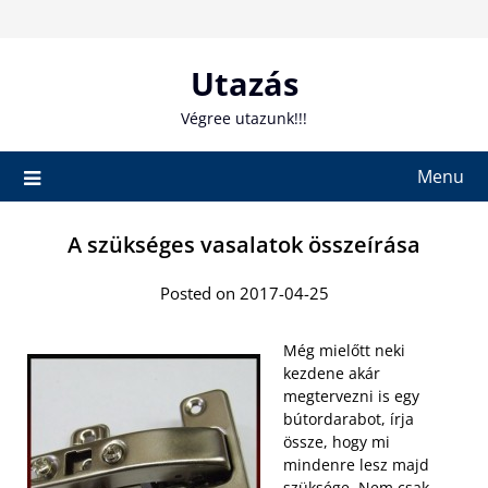
Skip
to
content
Utazás
Végree utazunk!!!
Menu
A szükséges vasalatok összeírása
Posted on 2017-04-25
Még mielőtt neki
kezdene akár
megtervezni is egy
bútordarabot, írja
össze, hogy mi
mindenre lesz majd
szüksége. Nem csak