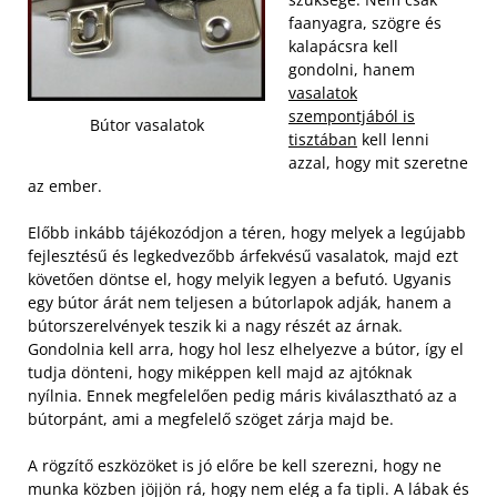
faanyagra, szögre és
kalapácsra kell
gondolni, hanem
vasalatok
szempontjából is
Bútor vasalatok
tisztában
kell lenni
azzal, hogy mit szeretne
az ember.
Előbb inkább tájékozódjon a téren, hogy melyek a legújabb
fejlesztésű és legkedvezőbb árfekvésű vasalatok, majd ezt
követően döntse el, hogy melyik legyen a befutó. Ugyanis
egy bútor árát nem teljesen a bútorlapok adják, hanem a
bútorszerelvények teszik ki a nagy részét az árnak.
Gondolnia kell arra, hogy hol lesz elhelyezve a bútor, így el
tudja dönteni, hogy miképpen kell majd az ajtóknak
nyílnia. Ennek megfelelően pedig máris kiválasztható az a
bútorpánt, ami a megfelelő szöget zárja majd be.
A rögzítő eszközöket is jó előre be kell szerezni, hogy ne
munka közben jöjjön rá, hogy nem elég a fa tipli. A lábak és