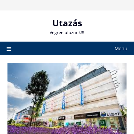
Skip
to
content
Utazás
Végree utazunk!!!
Menu