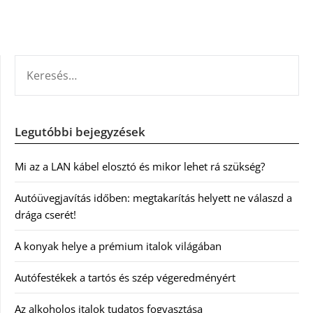
KERESÉS:
Legutóbbi bejegyzések
Mi az a LAN kábel elosztó és mikor lehet rá szükség?
Autóüvegjavítás időben: megtakarítás helyett ne válaszd a
drága cserét!
A konyak helye a prémium italok világában
Autófestékek a tartós és szép végeredményért
Az alkoholos italok tudatos fogyasztása