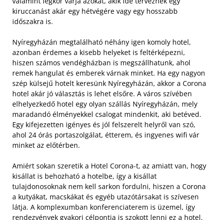
valamint légkör várja azokat, akik ide terveznek egy
kiruccanást akár egy hétvégére vagy egy hosszabb
időszakra is.
Nyíregyházán megtalálható néhány igen komoly hotel,
azonban érdemes a kisebb helyeket is feltérképezni,
hiszen számos vendégházban is megszállhatunk, ahol
remek hangulat és emberek várnak minket. Ha egy nagyon
szép külsejű hotelt keresünk Nyíregyházán, akkor a Corona
hotel akár jó választás is lehet elsőre. A város szívében
elhelyezkedő hotel egy olyan szállás Nyíregyházán, mely
maradandó élményekkel csalogat mindenkit, aki betéved.
Egy kifejezetten igényes és jól felszerelt helyről van szó,
ahol 24 órás portaszolgálat, étterem, és ingyenes wifi vár
minket az előtérben.
Amiért sokan szeretik a Hotel Corona-t, az amiatt van, hogy
kisállat is behozható a hotelbe, így a kisállat
tulajdonosoknak nem kell sarkon fordulni, hiszen a Corona
a kutyákat, macskákat és egyéb utazótársakat is szívesen
látja. A komplexumban konferenciaterem is üzemel, így
rendezvények gyakori célpontja is szokott lenni ez a hotel.