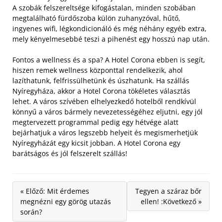
A szobák felszereltsége kifogástalan, minden szobában
megtalálható fürdőszoba külön zuhanyzóval, hűtő,
ingyenes wifi, légkondicionáló és még néhány egyéb extra,
mely kényelmesebbé teszi a pihenést egy hosszú nap után.
Fontos a wellness és a spa? A Hotel Corona ebben is segít,
hiszen remek wellness központtal rendelkezik, ahol
lazíthatunk, felfrissülhetünk és úszhatunk. Ha szállás
Nyíregyháza, akkor a Hotel Corona tökéletes választás
lehet. A város szívében elhelyezkedő hotelből rendkívül
könnyű a város bármely nevezetességéhez eljutni, egy jól
megtervezett programmal pedig egy hétvége alatt
bejárhatjuk a város legszebb helyeit és megismerhetjük
Nyíregyházát egy kicsit jobban. A Hotel Corona egy
barátságos és jól felszerelt szállás!
« Előző: Mit érdemes
Tegyen a száraz bőr
megnézni egy görög utazás
ellen! :Következő »
során?