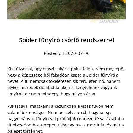
Spider fűnyíró csörlő rendszerrel
Posted on 2020-07-06
Kis túlzással, úgy mászik akár a pók a falon. Nem meglepő,
hogy a képességeiből
fakadóan kapta a Spider fűnyíró
a
nevét. A fű nemcsak tökéletesen sík területen nő, hanem
olykor meredek domboldalakon is kénytelenek vagyunk
lenyírni, de nem mindegy, hogy milyen áron.
Fűkaszával mászkálni a kezünkben a vizes füvön nem
valami biztonságos. Nem beszélve arról, hogyha egy
hagyományos fűnyíróval próbáljuk rendezetté varázsolni a
dimbes-dombos terepet. Elég egy rossz mozdulat és máris
baleset történhet.