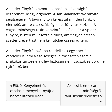
A Spider fűnyírót viszont biztonságos távolságból
vezérelhetjük egy ergonomikusan kialakított távirányító
segítségével. A távirányítón keresztül minden funkció
elérhető, amire csak szükség lehet fűnyírás közben. A
vágási minőséget tekintve szintén az élen jár a Spider
fűnyíró, hiszen mulcsozza a füvet, amit egyenletesen
szétterít, ezért azt nem kell utólag összegyűjteni.
A Spider fűnyíró továbbá rendelkezik egy speciális
csörlővel is, ami a szélsőséges lejtők esetén számít
praktikus tartozéknak. Így biztosan nem csúszik és borul fel
nyírás közben.
« Előző: Kényelmet és
Az Ilcsi krémek ára a
csodás élményeket nyújt a
minőségről
horvát utazási iroda
tanúskodik :Következő
»