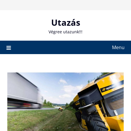
Skip
to
content
Utazás
Végree utazunk!!!
Menu