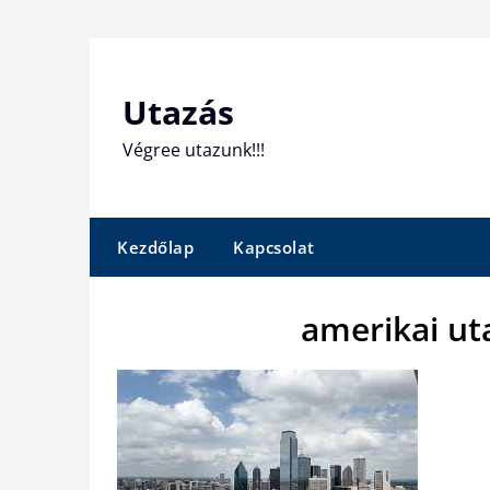
Skip
to
content
Utazás
Végree utazunk!!!
Kezdőlap
Kapcsolat
amerikai ut