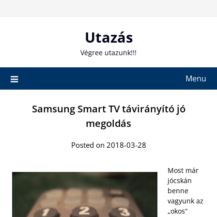
Skip
to
content
Utazás
Végree utazunk!!!
Menu
Samsung Smart TV távirányító jó
megoldás
Posted on 2018-03-28
Most már
jócskán
benne
vagyunk az
„okos“