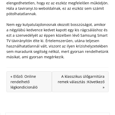
elengedhetetlen, hogy ez az eszköz megfelelően működjön.
Hála a taviranyi.to weboldalnak, ez az eszköz sem számít
pótolhatatlannak.
Nem egy kutyatulajdonosnak okozott bosszúságot, amikor
a négylábú kedvence kedvet kapott egy kis rágcsáláshoz és
ezt a szenvedélyét az éppen közelben lévő Samsung Smart
TV távirányítón élte ki. Értelemszerűen, utána teljesen
használhatatlannál vált, viszont az ilyen krízishelyzetekben
sem maradunk segítség nélkül, mert gyorsan rendelhetünk
másikat, ami gyorsan megérkezik.
« Előző: Online
A klasszikus ülőgarnitúra
rendelhető
remek választás :Következő
légkondicionáló
»