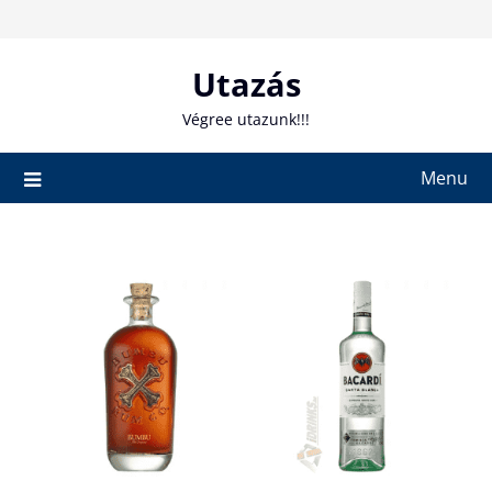
Skip
to
content
Utazás
Végree utazunk!!!
Menu