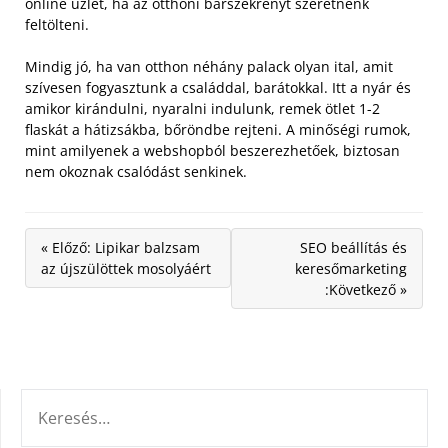
online üzlet, ha az otthoni bárszekrényt szeretnénk
feltölteni.
Mindig jó, ha van otthon néhány palack olyan ital, amit
szívesen fogyasztunk a családdal, barátokkal. Itt a nyár és
amikor kirándulni, nyaralni indulunk, remek ötlet 1-2
flaskát a hátizsákba, bőröndbe rejteni. A minőségi rumok,
mint amilyenek a webshopból beszerezhetőek, biztosan
nem okoznak csalódást senkinek.
« Előző: Lipikar balzsam
SEO beállítás és
az újszülöttek mosolyáért
keresőmarketing
:Következő »
KERESÉS: