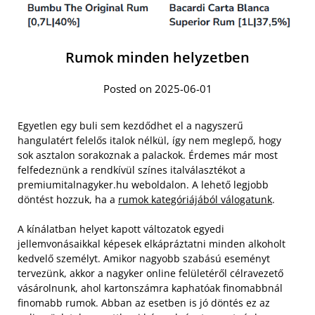
Rumok minden helyzetben
Posted on 2025-06-01
Egyetlen egy buli sem kezdődhet el a nagyszerű
hangulatért felelős italok nélkül, így nem meglepő, hogy
sok asztalon sorakoznak a palackok. Érdemes már most
felfedeznünk a rendkívül színes italválasztékot a
premiumitalnagyker.hu weboldalon. A lehető legjobb
döntést hozzuk, ha a
rumok kategóriájából válogatunk
.
A kínálatban helyet kapott változatok egyedi
jellemvonásaikkal képesek elkápráztatni minden alkoholt
kedvelő személyt. Amikor nagyobb szabású eseményt
tervezünk, akkor a nagyker online felületéről célravezető
vásárolnunk, ahol kartonszámra kaphatóak finomabbnál
finomabb rumok. Abban az esetben is jó döntés ez az