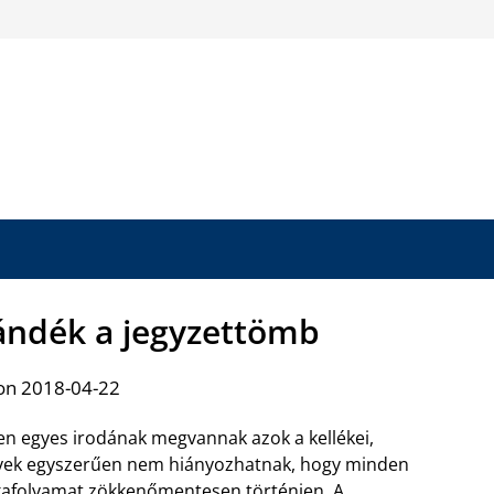
ndék a jegyzettömb
on 2018-04-22
n egyes irodának megvannak azok a kellékei,
yek egyszerűen nem hiányozhatnak, hogy minden
afolyamat zökkenőmentesen történjen. A