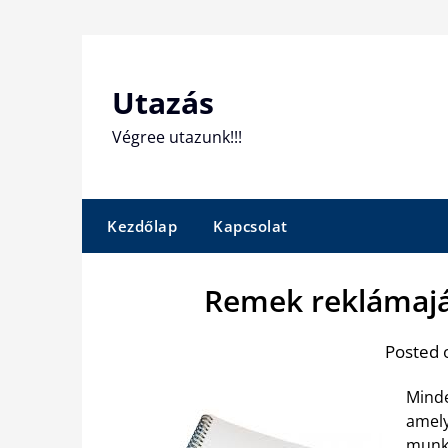
Skip
to
content
Utazás
Végree utazunk!!!
Kezdőlap
Kapcsolat
Remek reklámajá
Posted 
Minde
amel
munk