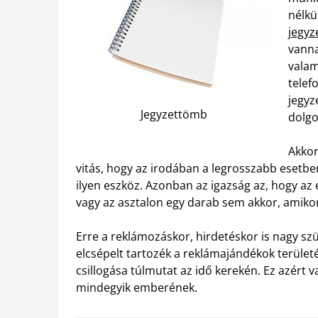
nélkü
jegy
vanna
valam
telef
jegyz
Jegyzettömb
dolgo
Akkor
vitás, hogy az irodában a legrosszabb esetbe
ilyen eszköz. Azonban az igazság az, hogy az
vagy az asztalon egy darab sem akkor, amiko
Erre a reklámozáskor, hirdetéskor is nagy sz
elcsépelt tartozék a reklámajándékok terület
csillogása túlmutat az idő kerekén. Ez azért v
mindegyik emberének.