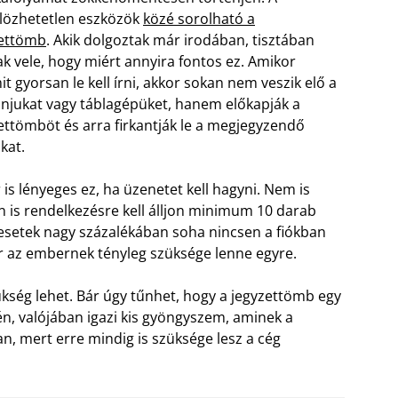
lözhetetlen eszközök
közé sorolható a
zettömb
. Akik dolgoztak már irodában, tisztában
k vele, hogy miért annyira fontos ez. Amikor
it gyorsan le kell írni, akkor sokan nem veszik elő a
onjukat vagy táblagépüket, hanem előkapják a
ettömböt és arra firkantják le a megjegyzendő
kat.
 is lényeges ez, ha üzenetet kell hagyni. Nem is
n is rendelkezésre kell álljon minimum 10 darab
 esetek nagy százalékában soha nincsen a fiókban
r az embernek tényleg szüksége lenne egyre.
ükség lehet. Bár úgy tűnhet, hogy a jegyzettömb egy
én, valójában igazi kis gyöngyszem, aminek a
an, mert erre mindig is szüksége lesz a cég