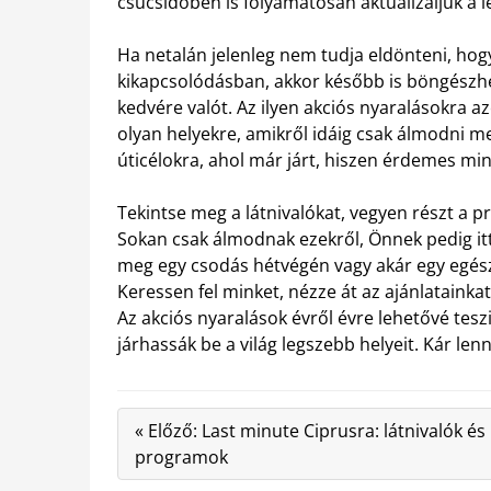
csúcsidőben is folyamatosan aktualizáljuk a 
Ha netalán jelenleg nem tudja eldönteni, hogy
kikapcsolódásban, akkor később is böngészhet
kedvére valót. Az ilyen akciós nyaralásokra a
olyan helyekre, amikről idáig csak álmodni m
úticélokra, ahol már járt, hiszen érdemes mi
Tekintse meg a látnivalókat, vegyen részt a p
Sokan csak álmodnak ezekről, Önnek pedig itt
meg egy csodás hétvégén vagy akár egy egész 
Keressen fel minket, nézze át az ajánlatainka
Az akciós nyaralások évről évre lehetővé tes
járhassák be a világ legszebb helyeit. Kár len
« Előző: Last minute Ciprusra: látnivalók és
programok