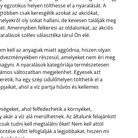
y egzotikus helyen tölthesse el a nyaralását. A
gtöbben csak keresgélik azokat az akciókat,
elyekről oly sokat hallani, de kevesen találják meg
et. Amennyiben felkeresi az oldalunkat, az akciós
aralások széles választéka tárul Ön elé.
m kell az anyagiak miatt aggódnia, hiszen olyan
dvezményekben részesül, amelyeket nem éri meg
hagyni. A nyaralások kategóriája természetesen
ámos változatban megjelenhet. Egyesek azt
eretik, ha egy szép üdülőhelyen tölthetik el a
pjaikat, ahol a víz partja hűvös és kellemes
égeket, ahol felfedezhetik a környéket,
ár a víz alá merülhetnek. Az általunk felajánlott
sak tudni kell megtalálni őket! Nem kell attól
tése előtt lefoglalják a legjobbakat, hiszen mi