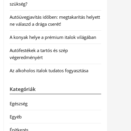
szükség?
Autóüvegjavítás időben: megtakarítás helyett
ne válaszd a drága cserét!
A konyak helye a prémium italok világában
Autófestékek a tartós és szép
végeredményért
Az alkoholos italok tudatos fogyasztása
Kategóriák
Egészség
Egyéb
Építkezés