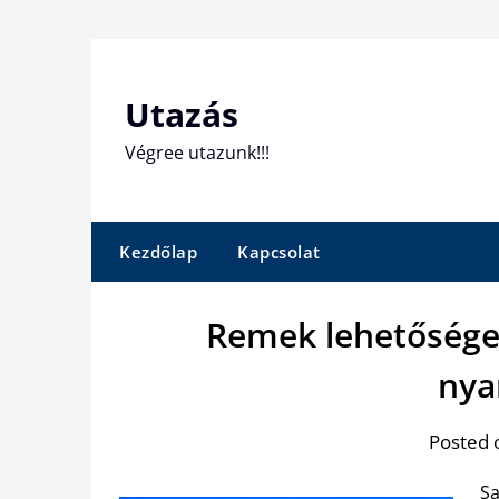
Skip
to
content
Utazás
Végree utazunk!!!
Kezdőlap
Kapcsolat
Remek lehetőséget
nya
Posted 
Sa