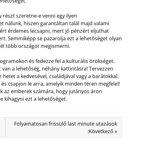
lehetőséget.
 részt szeretne-e venni egy ilyen
 nálunk, hiszen garantáltan talál majd valami
zért érdemes lecsapni, mert jó pénzért eljuthat
ert. Semmiképp se pazarolja ezt a lehetőséget olyan
nél több országot megismerni.
rogramokon és fedezze fel a kulturális örökséget.
 van a lehetőség, néhány kattintásra! Tervezzen
hetet a kedvesével, családjával vagy a barátokkal.
t és csapjon le arra, amelyik minden téren megfelel!
zik az emberek számára, hogy jutányos áron
ne kihagyni ezt a lehetőséget.
Folyamatosan frissülő last minute utazások
:Következő »