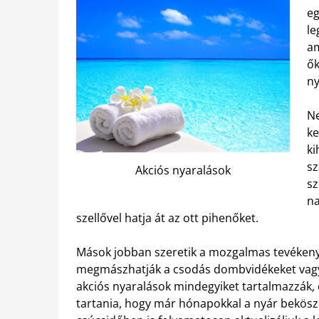
eg
le
am
ők
ny
Ne
ke
ki
sz
Akciós nyaralások
sz
na
szellővel hatja át az ott pihenőket.
Mások jobban szeretik a mozgalmas tevékenys
megmászhatják a csodás dombvidékeket vagy ak
akciós nyaralások mindegyiket tartalmazzák, c
tartania, hogy már hónapokkal a nyár beköszön