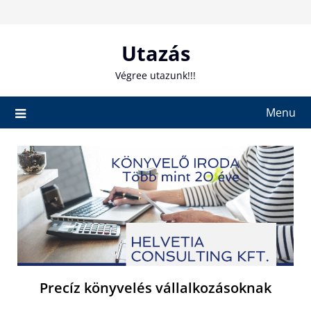
Skip
to
content
Utazás
Végree utazunk!!!
Menu
Precíz könyvelés vállalkozásoknak