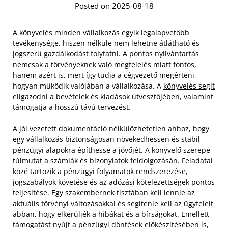
Posted on 2025-08-18
A könyvelés minden vállalkozás egyik legalapvetőbb
tevékenysége, hiszen nélküle nem lehetne átlátható és
jogszerű gazdálkodást folytatni. A pontos nyilvántartás
nemcsak a törvényeknek való megfelelés miatt fontos,
hanem azért is, mert így tudja a cégvezető megérteni,
hogyan működik valójában a vállalkozása. A
könyvelés segít
eligazodni
a bevételek és kiadások útvesztőjében, valamint
támogatja a hosszú távú tervezést.
A jól vezetett dokumentáció nélkülözhetetlen ahhoz, hogy
egy vállalkozás biztonságosan növekedhessen és stabil
pénzügyi alapokra építhesse a jövőjét. A könyvelő szerepe
túlmutat a számlák és bizonylatok feldolgozásán. Feladatai
közé tartozik a pénzügyi folyamatok rendszerezése,
jogszabályok követése és az adózási kötelezettségek pontos
teljesítése. Egy szakembernek tisztában kell lennie az
aktuális törvényi változásokkal és segítenie kell az ügyfeleit
abban, hogy elkerüljék a hibákat és a bírságokat. Emellett
támogatást nyújt a pénzügyi döntések előkészítésében is,