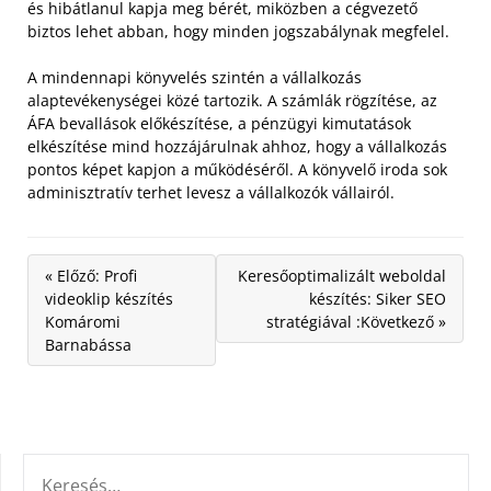
és hibátlanul kapja meg bérét, miközben a cégvezető
biztos lehet abban, hogy minden jogszabálynak megfelel.
A mindennapi könyvelés szintén a vállalkozás
alaptevékenységei közé tartozik. A számlák rögzítése, az
ÁFA bevallások előkészítése, a pénzügyi kimutatások
elkészítése mind hozzájárulnak ahhoz, hogy a vállalkozás
pontos képet kapjon a működéséről. A könyvelő iroda sok
adminisztratív terhet levesz a vállalkozók vállairól.
« Előző: Profi
Keresőoptimalizált weboldal
videoklip készítés
készítés: Siker SEO
Komáromi
stratégiával :Következő »
Barnabássa
KERESÉS: