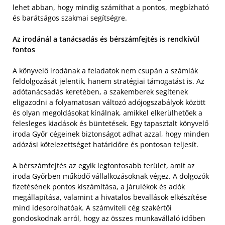
lehet abban, hogy mindig számíthat a pontos, megbízható
és barátságos szakmai segítségre.
Az irodánál a tanácsadás és bérszámfejtés is rendkívül
fontos
A könyvelő irodának a feladatok nem csupán a számlák
feldolgozását jelentik, hanem stratégiai támogatást is. Az
adótanácsadás keretében, a szakemberek segítenek
eligazodni a folyamatosan változó adójogszabályok között
és olyan megoldásokat kínálnak, amikkel elkerülhetőek a
felesleges kiadások és büntetések. Egy tapasztalt könyvelő
iroda Győr cégeinek biztonságot adhat azzal, hogy minden
adózási kötelezettséget határidőre és pontosan teljesít.
A bérszámfejtés az egyik legfontosabb terület, amit az
iroda Győrben működő vállalkozásoknak végez. A dolgozók
fizetésének pontos kiszámítása, a járulékok és adók
megállapítása, valamint a hivatalos bevallások elkészítése
mind idesorolhatóak. A számviteli cég szakértői
gondoskodnak arról, hogy az összes munkavállaló időben