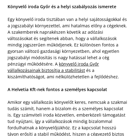
Könyvelő iroda Győr és a helyi szabályozás ismerete
Egy könyvelő iroda tisztában van a helyi sajátosságokkal és
a jogszabályi környezettel, ami hatalmas előny a cégeknek.
A szakemberek naprakészen követik az adózási
változásokat és segítenek abban, hogy a vállalkozások
mindig jogszerűen működjenek. Ez különösen fontos a
gyorsan változó gazdasági környezetben, ahol egyetlen
jogszabályi módosítás is nagy hatással lehet a cég
pénzügyi működésére. A
könyvelő iroda Győr
vállalkozásainak biztosítja a stabilitást
és a
kiszámíthatóságot, ami nélkülözhetetlen a fejlődéshez.
A Helvetia Kft-nek fontos a személyes kapcsolat
Amikor egy vállalkozás könyvelőt keres, nemcsak a szakmai
tudás számít, hanem a bizalom és a személyes kapcsolat
is. Egy számviteli iroda közvetlen, emberközeli támogatást
tud nyújtani, így a vállalkozások mindig bizalommal
fordulhatnak a könyvelőjükhöz. Ez a kapcsolat hosszú
távon erősíti a stabil működést, hiszen a cégvezető biztos