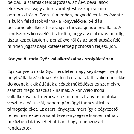
például a számlák feldolgozása, az ÁFA bevallások
előkészítése vagy a bérszámfejtéshez kapcsolódó
adminisztráció. Ezen túlmenően, negyedévente és évente
is külön feladatok várnak a könyvelőkre, például
beszámolók elkészítése vagy a társasági adó bevallása. A
rendszeres könyvelés biztosítja, hogy a vállalkozás mindig
tiszta képet kapjon a pénzügyeiről és az adóhatóság felé
minden jogszabályi kötelezettség pontosan teljesüljön.
Könyvelő iroda Győr vállalkozásainak szolgálatában
Egy könyvelő iroda Győr területén nagy segítséget nyújt a
helyi vállalkozásoknak. Az irodák tapasztalt szakemberekkel
dolgoznak, akik átlátják a cégek működését és személyre
szabott megoldásokat kínálnak. A könyvelő iroda
vállalkozásainak nemcsak az adminisztratív feladatokat
veszi le a vállukról, hanem pénzügyi tanácsokkal is
támogatja őket. Ez azért lényeges, mert így a cégvezető
teljes mértékben a saját tevékenységére koncentrálhat,
miközben biztos lehet abban, hogy a pénzügyei
rendezettek.