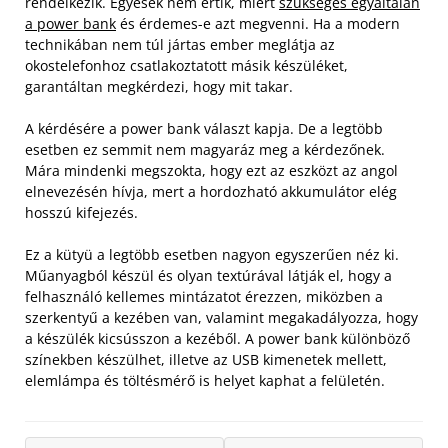
rendelkezik. Egyesek nem értik, miért
szükséges egyáltalán
a power bank
és érdemes-e azt megvenni. Ha a modern
technikában nem túl jártas ember meglátja az
okostelefonhoz csatlakoztatott másik készüléket,
garantáltan megkérdezi, hogy mit takar.
A kérdésére a power bank választ kapja. De a legtöbb
esetben ez semmit nem magyaráz meg a kérdezőnek.
Mára mindenki megszokta, hogy ezt az eszközt az angol
elnevezésén hívja, mert a hordozható akkumulátor elég
hosszú kifejezés.
Ez a kütyü a legtöbb esetben nagyon egyszerűen néz ki.
Műanyagból készül és olyan textúrával látják el, hogy a
felhasználó kellemes mintázatot érezzen, miközben a
szerkentyű a kezében van, valamint megakadályozza, hogy
a készülék kicsússzon a kezéből. A power bank különböző
színekben készülhet, illetve az USB kimenetek mellett,
elemlámpa és töltésmérő is helyet kaphat a felületén.