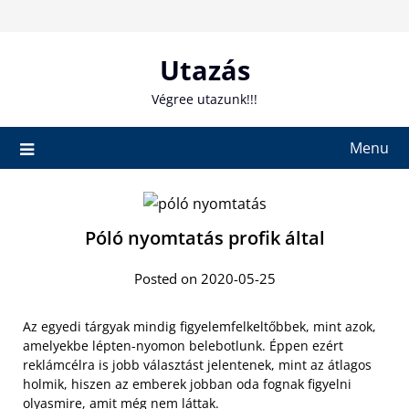
Skip
to
content
Utazás
Végree utazunk!!!
Menu
Póló nyomtatás profik által
Posted on 2020-05-25
Az egyedi tárgyak mindig figyelemfelkeltőbbek, mint azok,
amelyekbe lépten-nyomon belebotlunk. Éppen ezért
reklámcélra is jobb választást jelentenek, mint az átlagos
holmik, hiszen az emberek jobban oda fognak figyelni
olyasmire, amit még nem láttak.