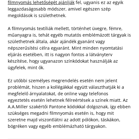
filmnyomás lehetőségét ajánlják
fel, ugyanis ez az egyik
leggazdaságosabb módszer, amivel egészen szép
megoldások is születhetnek.
A filmnyomás textíliák mellett, történhet üvegre, fémre,
műanyagra is, tehát egyéb mutatós emblémázott tárgyak is
születhetnek általa, akár ajándék gyanánt vagy
népszerűsítési célra egyaránt. Mint minden nyomtatási
eljárás esetében, itt is nagyon fontos a látványterv
készítése, hogy ugyanazon színkódokat használják az
ügyfelek, mint ők.
Ez utóbbi személyes megrendelés esetén nem jelent
problémát, hiszen a kollégákkal együtt választhatják ki a
megfelelő árnyalatokat, de online vagy telefonos
egyeztetés esetén lehetnek félreértések a színek miatt. Az
A.A.Miller szakértői Pantone kódokkal dolgoznak, így ebben
szükséges megadni filmnyomás esetén is, hogy mit
szeretne majd viszontlátni az adott pólókon, táskákon,
bögréken vagy egyéb emblémázható tárgyakon.