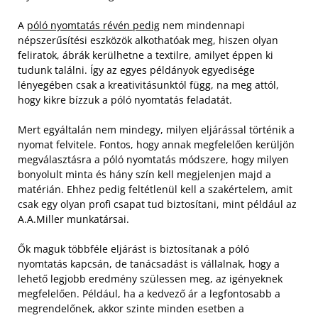
A
póló nyomtatás révén pedig
nem mindennapi
népszerűsítési eszközök alkothatóak meg, hiszen olyan
feliratok, ábrák kerülhetne a textilre, amilyet éppen ki
tudunk találni. Így az egyes példányok egyedisége
lényegében csak a kreativitásunktól függ, na meg attól,
hogy kikre bízzuk a póló nyomtatás feladatát.
Mert egyáltalán nem mindegy, milyen eljárással történik a
nyomat felvitele. Fontos, hogy annak megfelelően kerüljön
megválasztásra a póló nyomtatás módszere, hogy milyen
bonyolult minta és hány szín kell megjelenjen majd a
matérián. Ehhez pedig feltétlenül kell a szakértelem, amit
csak egy olyan profi csapat tud biztosítani, mint például az
A.A.Miller munkatársai.
Ők maguk többféle eljárást is biztosítanak a póló
nyomtatás kapcsán, de tanácsadást is vállalnak, hogy a
lehető legjobb eredmény szülessen meg, az igényeknek
megfelelően. Például, ha a kedvező ár a legfontosabb a
megrendelőnek, akkor szinte minden esetben a