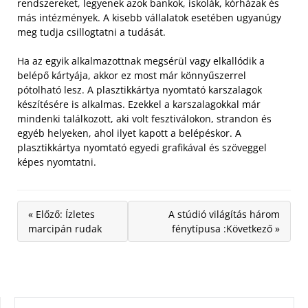
rendszereket, legyenek azok bankok, iskolák, kórházak és
más intézmények. A kisebb vállalatok esetében ugyanúgy
meg tudja csillogtatni a tudását.
Ha az egyik alkalmazottnak megsérül vagy elkallódik a
belépő kártyája, akkor ez most már könnyűszerrel
pótolható lesz. A plasztikkártya nyomtató karszalagok
készítésére is alkalmas. Ezekkel a karszalagokkal már
mindenki találkozott, aki volt fesztiválokon, strandon és
egyéb helyeken, ahol ilyet kapott a belépéskor. A
plasztikkártya nyomtató egyedi grafikával és szöveggel
képes nyomtatni.
« Előző: Ízletes
A stúdió világítás három
marcipán rudak
fénytípusa :Következő »
KERESÉS: