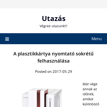
Skip
to
content
Utazás
Végree utazunk!!!
Menu
A plasztikkártya nyomtató sokrétű
felhasználása
Posted on 2017-05-29
Már vége
annak az
időnek,
amikor
különböző