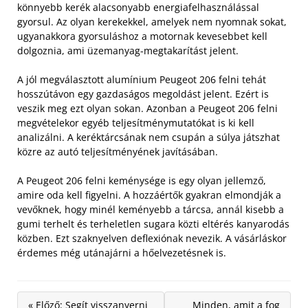
könnyebb kerék alacsonyabb energiafelhasználással
gyorsul. Az olyan kerekekkel, amelyek nem nyomnak sokat,
ugyanakkora gyorsuláshoz a motornak kevesebbet kell
dolgoznia, ami üzemanyag-megtakarítást jelent.
A jól megválasztott alumínium Peugeot 206 felni tehát
hosszútávon egy gazdaságos megoldást jelent. Ezért is
veszik meg ezt olyan sokan. Azonban a Peugeot 206 felni
megvételekor egyéb teljesítménymutatókat is ki kell
analizálni. A keréktárcsának nem csupán a súlya játszhat
közre az autó teljesítményének javításában.
A Peugeot 206 felni keménysége is egy olyan jellemző,
amire oda kell figyelni. A hozzáértők gyakran elmondják a
vevőknek, hogy minél keményebb a tárcsa, annál kisebb a
gumi terhelt és terheletlen sugara közti eltérés kanyarodás
közben. Ezt szaknyelven deflexiónak nevezik. A vásárláskor
érdemes még utánajárni a hőelvezetésnek is.
« Előző: Segít visszanyerni
Minden, amit a fog