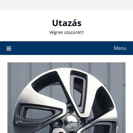
Skip
to
content
Utazás
Végree utazunk!!!
Menu