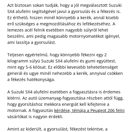
Azt biztosan sokan tudják, hogy a jól megválasztott Suzuki
SX4 alufelni segítségével javul a gyorsulás és a fékezés is.
Ez érthető, hiszen minél könnyebb a kerék, annál kisebb
erő szükséges a megmozdításához és lefékezéséhez. A
lemezes acél felnik esetében nagyobb súlyról lehet
beszélni, ami pedig magasabb motornyomatékot igényel,
ami lassítja a gyorsulást.
Teljesen egyértelmű, hogy könnyebb fékezni egy 2
kilogramm súlyú Suzuki SX4 alufelni és gumi együttest,
mint egy 5-6 kilósat. Ez előbbi kevesebb tehetetlenséget
generál és ugye minél nehezebb a kerék, annyival csökken
a fékezés hatékonysága.
A Suzuki SX4 alufelni esetében a fogyasztásra is érdemes
kitérni. Az autó üzemanyag-fogyasztása részben attól függ,
hogy gyorsításhoz mekkora energiát kell kifejtenie a
motornak. A fogyasztás
kérdése, témája a Peugeot 206 felni
vásárlókat is nagyon érdekli.
Amint az kiderült, a gyorsulást, fékezést tekintve, a