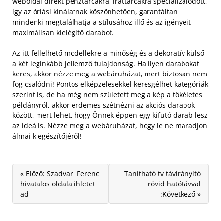
weboldal direkt pénztárcákra, irattárcákra specializálódott,
így az óriási kínálatnak köszönhetően, garantáltan
mindenki megtalálhatja a stílusához illő és az igényeit
maximálisan kielégítő darabot.
Az itt fellelhető modellekre a minőség és a dekoratív külső
a két leginkább jellemző tulajdonság. Ha ilyen darabokat
keres, akkor nézze meg a webáruházat, mert biztosan nem
fog csalódni! Pontos elképzelésekkel keresgélhet kategóriák
szerint is, de ha még nem született meg a kép a tökéletes
példányról, akkor érdemes szétnézni az akciós darabok
között, mert lehet, hogy Önnek éppen egy kifutó darab lesz
az ideális. Nézze meg a webáruházat, hogy le ne maradjon
álmai kiegészítőjéről!
« Előző: Szadvari Ferenc
Tanítható tv távirányító
hivatalos oldala ihletet
rövid hatótávval
ad
:Következő »