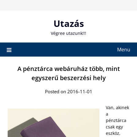
Skip
to
content
Utazás
Végree utazunk!!!
Menu
A pénztárca webáruház több, mint
egyszerű beszerzési hely
Posted on 2016-11-01
Van, akinek
a
pénztárca
csak egy
eszköz,