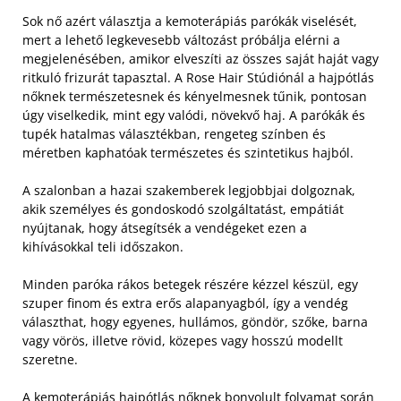
Sok nő azért választja a kemoterápiás parókák viselését,
mert a lehető legkevesebb változást próbálja elérni a
megjelenésében, amikor elveszíti az összes saját haját vagy
ritkuló frizurát tapasztal. A Rose Hair Stúdiónál a hajpótlás
nőknek természetesnek és kényelmesnek tűnik, pontosan
úgy viselkedik, mint egy valódi, növekvő haj. A parókák és
tupék hatalmas választékban, rengeteg színben és
méretben kaphatóak természetes és szintetikus hajból.
A szalonban a hazai szakemberek legjobbjai dolgoznak,
akik személyes és gondoskodó szolgáltatást, empátiát
nyújtanak, hogy átsegítsék a vendégeket ezen a
kihívásokkal teli időszakon.
Minden paróka rákos betegek részére kézzel készül, egy
szuper finom és extra erős alapanyagból, így a vendég
választhat, hogy egyenes, hullámos, göndör, szőke, barna
vagy vörös, illetve rövid, közepes vagy hosszú modellt
szeretne.
A kemoterápiás hajpótlás nőknek bonyolult folyamat során