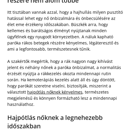
részére nem álom többé
Itt tisztában vannak azzal, hogy a hajhullás milyen pusztító
hatással lehet egy nő önbizalmára és önbecsülésére az
élet eme érzékeny időszakában. Büszkék arra, hogy
kellemes és barátságos élményt nyújtanak minden
ügyfélnek egy nyugodt környezetben. A náluk kapható
paróka rákos betegek részére kényelmes, légáteresztő és
ami a legfontosabb, természetesnek tűnik.
‍A szakértők megértik, hogy a rák nagyon nagy kihívást
jelent és néhány nőnek a paróka önbizalmat, a normalitás
érzését nyújtja a rákkezelés okozta mindennapi rutin
során. Ha kemoterápiás kezelés alatt áll és úgy döntött,
hogy parókát szeretne viselni, biztosítják, miszerint a
választott
hajpótlás nőknek kényelmes
, természetes
megjelenésű és könnyen formázható lesz a mindennapi
használathoz.
Hajpótlás nőknek a legnehezebb
időszakban