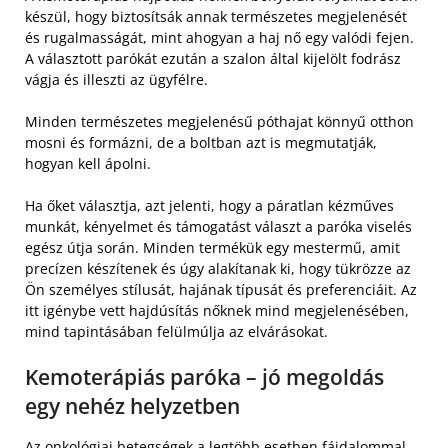
készül, hogy biztosítsák annak természetes megjelenését
és rugalmasságát, mint ahogyan a haj nő egy valódi fejen.
A választott parókát ezután a szalon által kijelölt fodrász
vágja és illeszti az ügyfélre.
Minden természetes megjelenésű póthajat könnyű otthon
mosni és formázni, de a boltban azt is megmutatják,
hogyan kell ápolni.
Ha őket választja, azt jelenti, hogy a páratlan kézműves
munkát, kényelmet és támogatást választ a paróka viselés
egész útja során. Minden termékük egy mestermű, amit
precízen készítenek és úgy alakítanak ki, hogy tükrözze az
Ön személyes stílusát, hajának típusát és preferenciáit. Az
itt igénybe vett hajdúsítás nőknek mind megjelenésében,
mind tapintásában felülmúlja az elvárásokat.
Kemoterápiás paróka – jó megoldás
egy nehéz helyzetben
Az onkológiai betegségek a legtöbb esetben fájdalommal,