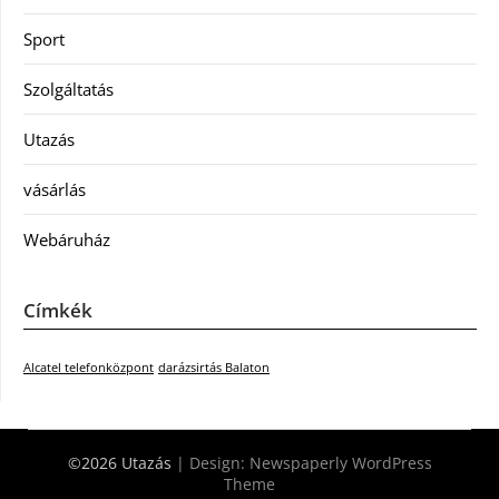
Sport
Szolgáltatás
Utazás
vásárlás
Webáruház
Címkék
Alcatel telefonközpont
darázsirtás Balaton
©2026 Utazás
| Design:
Newspaperly WordPress
Theme