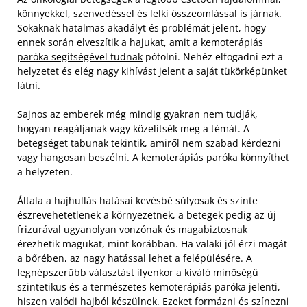
könnyekkel, szenvedéssel és lelki összeomlással is járnak.
Sokaknak hatalmas akadályt és problémát jelent, hogy
ennek során elveszítik a hajukat, amit a
kemoterápiás
paróka segítségével tudnak
pótolni. Nehéz elfogadni ezt a
helyzetet és elég nagy kihívást jelent a saját tükörképünket
látni.
Sajnos az emberek még mindig gyakran nem tudják,
hogyan reagáljanak vagy közelítsék meg a témát. A
betegséget tabunak tekintik, amiről nem szabad kérdezni
vagy hangosan beszélni. A kemoterápiás paróka könnyíthet
a helyzeten.
Általa a hajhullás hatásai kevésbé súlyosak és szinte
észrevehetetlenek a környezetnek, a betegek pedig az új
frizurával ugyanolyan vonzónak és magabiztosnak
érezhetik magukat, mint korábban. Ha valaki jól érzi magát
a bőrében, az nagy hatással lehet a felépülésére. A
legnépszerűbb választást ilyenkor a kiváló minőségű
szintetikus és a természetes kemoterápiás paróka jelenti,
hiszen valódi hajból készülnek. Ezeket formázni és színezni