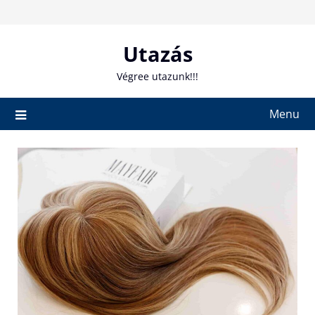
Skip
to
content
Utazás
Végree utazunk!!!
Menu