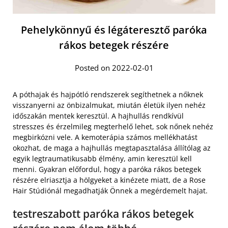
Pehelykönnyű és légáteresztő paróka
rákos betegek részére
Posted on 2022-02-01
A póthajak és hajpótló rendszerek segíthetnek a nőknek
visszanyerni az önbizalmukat, miután életük ilyen nehéz
időszakán mentek keresztül. A hajhullás rendkívül
stresszes és érzelmileg megterhelő lehet, sok nőnek nehéz
megbirkózni vele. A kemoterápia számos mellékhatást
okozhat, de maga a hajhullás megtapasztalása állítólag az
egyik legtraumatikusabb élmény, amin keresztül kell
menni. Gyakran előfordul, hogy a paróka rákos betegek
részére elriasztja a hölgyeket a kinézete miatt, de a Rose
Hair Stúdiónál megadhatják Önnek a megérdemelt hajat.
testreszabott paróka rákos betegek