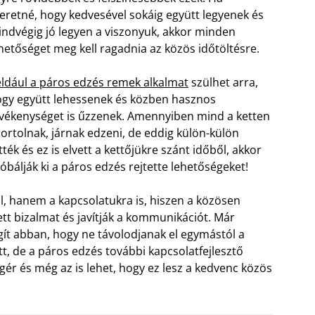
eretné, hogy kedvesével sokáig együtt legyenek és
ndvégig jó legyen a viszonyuk, akkor minden
hetőséget meg kell ragadnia az közös időtöltésre.
ldául a páros edzés remek alkalmat
szülhet arra,
gy együtt lehessenek és közben hasznos
vékenységet is űzzenek. Amennyiben mind a ketten
ortolnak, járnak edzeni, de eddig külön-külön
tték és ez is elvett a kettőjükre szánt időből, akkor
óbálják ki a páros edzés rejtette lehetőségeket!
al, hanem a kapcsolatukra is, hiszen a közösen
ett bizalmat és javítják a kommunikációt. Már
ít abban, hogy ne távolodjanak el egymástól a
, de a páros edzés további kapcsolatfejlesztő
ér és még az is lehet, hogy ez lesz a kedvenc közös