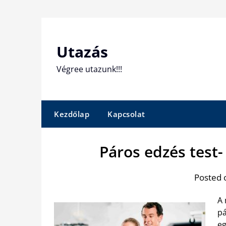
Skip
to
content
Utazás
Végree utazunk!!!
Kezdőlap
Kapcsolat
Páros edzés test-
Posted 
A 
pá
eg