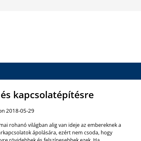
 és kapcsolatépítésre
on 2018-05-29
mai rohanó világban alig van ideje az embereknek a
rkapcsolatok ápolására, ezért nem csoda, hogy
yre rövidebbek és felszínesebbek ezek. Ha