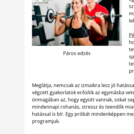
sz
mi
le
Pé
ho
te
Páros edzés
sp
te
pr
Meglátja, nemcsak az izmaikra lesz jó hatáss
végzett gyakorlatok erősítik az egymásba vet
önmagában az, hogy együtt vannak, sokat seg
mindennapi rohanás, stressz és teendők miatt
hatással is bír. Egy próbát mindenképpen meg
programjuk.