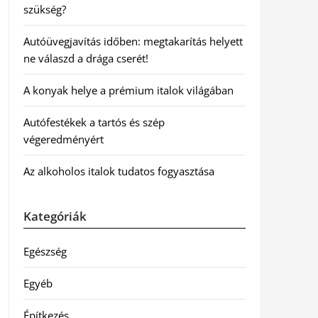
szükség?
Autóüvegjavítás időben: megtakarítás helyett
ne válaszd a drága cserét!
A konyak helye a prémium italok világában
Autófestékek a tartós és szép
végeredményért
Az alkoholos italok tudatos fogyasztása
Kategóriák
Egészség
Egyéb
Építkezés