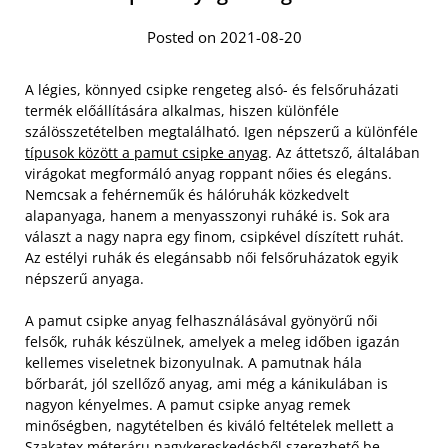
Posted on 2021-08-20
A légies, könnyed csipke rengeteg alsó- és felsőruházati
termék előállítására alkalmas, hiszen különféle
szálösszetételben megtalálható. Igen népszerű a különféle
típusok között a pamut csipke anyag
. Az áttetsző, általában
virágokat megformáló anyag roppant nőies és elegáns.
Nemcsak a fehérneműk és hálóruhák közkedvelt
alapanyaga, hanem a menyasszonyi ruháké is. Sok ara
választ a nagy napra egy finom, csipkével díszített ruhát.
Az estélyi ruhák és elegánsabb női felsőruházatok egyik
népszerű anyaga.
A pamut csipke anyag felhasználásával gyönyörű női
felsők, ruhák készülnek, amelyek a meleg időben igazán
kellemes viseletnek bizonyulnak. A pamutnak hála
bőrbarát, jól szellőző anyag, ami még a kánikulában is
nagyon kényelmes. A pamut csipke anyag remek
minőségben, nagytételben és kiváló feltételek mellett a
Szakatex méteráru nagykereskedésből szerezhető be.