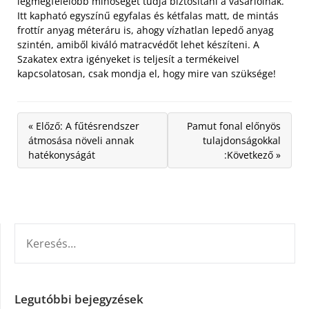
legmegfelelőbb minőséget tudja biztosítani a vásárlóinak.
Itt kapható egyszínű egyfalas és kétfalas matt, de mintás
frottír anyag méteráru is, ahogy vízhatlan lepedő anyag
szintén, amiből kiváló matracvédőt lehet készíteni. A
Szakatex extra igényeket is teljesít a termékeivel
kapcsolatosan, csak mondja el, hogy mire van szüksége!
« Előző: A fűtésrendszer
Pamut fonal előnyös
átmosása növeli annak
tulajdonságokkal
hatékonyságát
:Következő »
KERESÉS:
Legutóbbi bejegyzések