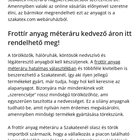
Amennyiben valaki az online vásárlás előnyeivel szeretne
élni, az bármikor megrendelheti ezt az anyagot is a
szakatex.com webáruházból.
Frottír anyag méteráru kedvező áron itt
rendelhető meg!
A törölközők, hálóruhák, köntösök nedvszívó és
légáteresztő anyagból kell készüljenek. A
frottír anyag
méteráru hatalmas választékban
és többféle kivitelben is
beszerezhető a Szakatexnél, így aki ilyen jellegű
termékeket gyárt, már tudja, hogy hol kell keresnie az
alapanyagot. Bizonyára már mindenkinek volt
„szerencséje” rossz minőségű törölközőhöz, ami
egyszerűen taszította a nedvességet. Ez a silány anyagnak
tudható be, amit nyilván nem érdemes megvásárolni,
amennyiben minőségi termékek gyártásása törekszünk.
A frottír anyag méteráru a Szakatexnél olasz és török
importból származik, hogy a vállalkozás a piacon található