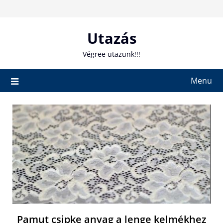
Skip
to
content
Utazás
Végree utazunk!!!
Menu
Pamut csipke anyag a lenge kelmékhez