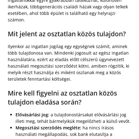
ingatlanokkal egyre gyakrabban találkozhat, különösen
ikerházak, többgenerációs családi házak vagy olyan telkek
esetében, ahol több épület is található egy helyrajzi
számon.
Mit jelent az osztatlan közös tulajdon?
Ilyenkor az ingatlan jogilag egy egységnek számít, aminek
több tulajdonosa van. Mindenki jogosult az egész ingatlan
használatára, ezért az eladás előtt célszerű úgynevezett
használati megosztási szerződést kötni, amiben rögzítik, ki
melyik részt használja és miként oszlanak meg a közös
területek fenntartási költségei.
Mire kell figyelni az osztatlan közös
tulajdon eladása során?
Elővásárlási jog:
a tulajdonostársakat elővásárlási jog
illeti meg, tehát bármelyikük megelőzheti a külső vevőt.
Megosztási szerződés megléte:
ha nincs írásos
használati megállapodás, sok bank elutasítja a