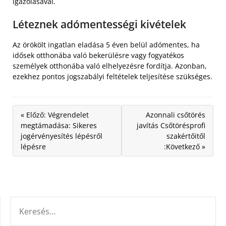
igazolásával.
Léteznek adómentességi kivételek
Az örökölt ingatlan eladása 5 éven belül adómentes, ha
idősek otthonába való bekerülésre vagy fogyatékos
személyek otthonába való elhelyezésre fordítja. Azonban,
ezekhez pontos jogszabályi feltételek teljesítése szükséges.
« Előző: Végrendelet
Azonnali csőtörés
megtámadása: Sikeres
javítás Csőtörésprofi
jogérvényesítés lépésről
szakértőitől
lépésre
:Következő »
KERESÉS: