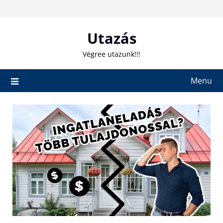
Skip
to
content
Utazás
Végree utazunk!!!
Menu