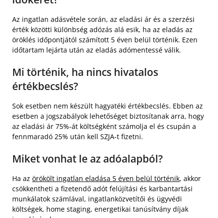
Az ingatlan adásvétele során, az eladási ár és a szerzési
érték közötti különbség adózás alá esik, ha az eladás az
öröklés időpontjától számított 5 éven belül történik. Ezen
időtartam lejárta után az eladás adómentessé válik.
Mi történik, ha nincs hivatalos
értékbecslés?
Sok esetben nem készült hagyatéki értékbecslés. Ebben az
esetben a jogszabályok lehetőséget biztosítanak arra, hogy
az eladási ár 75%-át költségként számolja el és csupán a
fennmaradó 25% után kell SZJA-t fizetni.
Miket vonhat le az adóalapból?
Ha az
örökölt ingatlan eladása 5 éven belül történik
, akkor
csökkentheti a fizetendő adót felújítási és karbantartási
munkálatok számlával, ingatlanközvetítői és ügyvédi
költségek, home staging, energetikai tanúsítvány díjak