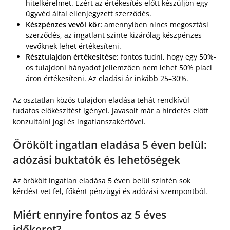
hitelkérelmet. Ezért az értékesítés előtt készüljön egy
ügyvéd által ellenjegyzett szerződés.
Készpénzes vevői kör:
amennyiben nincs megosztási
szerződés, az ingatlant szinte kizárólag készpénzes
vevőknek lehet értékesíteni.
Résztulajdon értékesítése:
fontos tudni, hogy egy 50%-
os tulajdoni hányadot jellemzően nem lehet 50% piaci
áron értékesíteni. Az eladási ár inkább 25–30%.
Az osztatlan közös tulajdon eladása tehát rendkívül
tudatos előkészítést igényel. Javasolt már a hirdetés előtt
konzultálni jogi és ingatlanszakértővel.
Örökölt ingatlan eladása 5 éven belül:
adózási buktatók és lehetőségek
Az örökölt ingatlan eladása 5 éven belül szintén sok
kérdést vet fel, főként pénzügyi és adózási szempontból.
Miért ennyire fontos az 5 éves
időkeret?