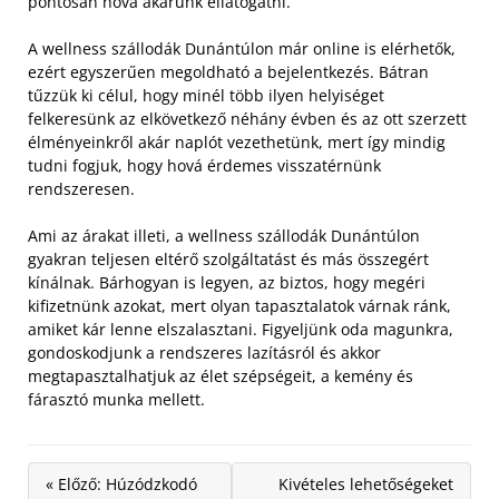
pontosan hová akarunk ellátogatni.
A wellness szállodák Dunántúlon már online is elérhetők,
ezért egyszerűen megoldható a bejelentkezés. Bátran
tűzzük ki célul, hogy minél több ilyen helyiséget
felkeresünk az elkövetkező néhány évben és az ott szerzett
élményeinkről akár naplót vezethetünk, mert így mindig
tudni fogjuk, hogy hová érdemes visszatérnünk
rendszeresen.
Ami az árakat illeti, a wellness szállodák Dunántúlon
gyakran teljesen eltérő szolgáltatást és más összegért
kínálnak. Bárhogyan is legyen, az biztos, hogy megéri
kifizetnünk azokat, mert olyan tapasztalatok várnak ránk,
amiket kár lenne elszalasztani. Figyeljünk oda magunkra,
gondoskodjunk a rendszeres lazításról és akkor
megtapasztalhatjuk az élet szépségeit, a kemény és
fárasztó munka mellett.
« Előző: Húzódzkodó
Kivételes lehetőségeket