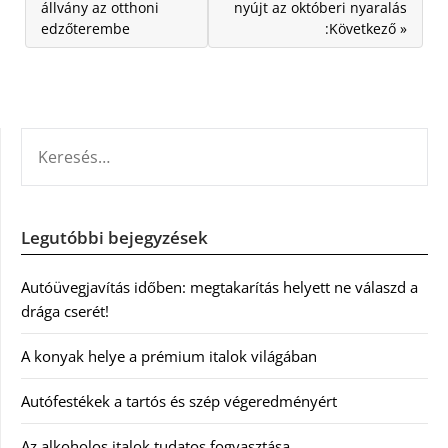
állvány az otthoni
nyújt az októberi nyaralás
edzőterembe
:Következő »
KERESÉS:
Legutóbbi bejegyzések
Autóüvegjavítás időben: megtakarítás helyett ne válaszd a
drága cserét!
A konyak helye a prémium italok világában
Autófestékek a tartós és szép végeredményért
Az alkoholos italok tudatos fogyasztása