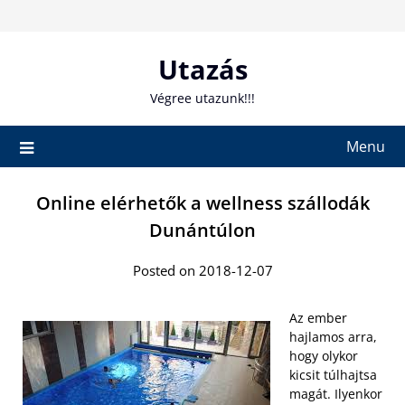
Skip
to
content
Utazás
Végree utazunk!!!
Menu
Online elérhetők a wellness szállodák
Dunántúlon
Posted on 2018-12-07
Az ember
hajlamos arra,
hogy olykor
kicsit túlhajtsa
magát. Ilyenkor