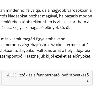
ssan mindenhol felváltja, de a nagyobb városokban a
entős kiadásokat hozhat magával, ha pazarló módon
elenlétében több tekintetben is visszaszorítható a
érlés csak egy a kimagasló előnyök közül.
 másik, amit megéri figyelembe venni.
en a metódus végrehajtására. Az okos termosztát és
okban tud ilyenkor változni, amit a helyi időjárási
zempontból. Használjuk ki jól ezeket az előnyöket.
A LED izzók és a fenntartható jövő :Következő
»