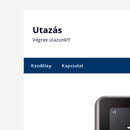
Skip
to
content
Utazás
Végree utazunk!!!
Kezdőlap
Kapcsolat