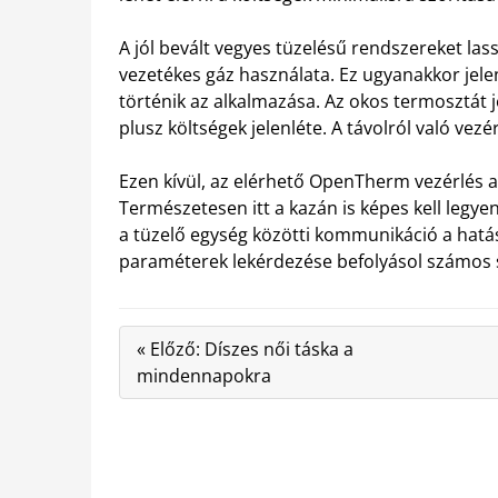
A jól bevált vegyes tüzelésű rendszereket la
vezetékes gáz használata. Ez ugyanakkor jel
történik az alkalmazása. Az okos termosztát j
plusz költségek jelenléte. A távolról való vez
Ezen kívül, az elérhető OpenTherm vezérlés a
Természetesen itt a kazán is képes kell legy
a tüzelő egység közötti kommunikáció a hatásf
paraméterek lekérdezése befolyásol számos s
« Előző: Díszes női táska a
mindennapokra