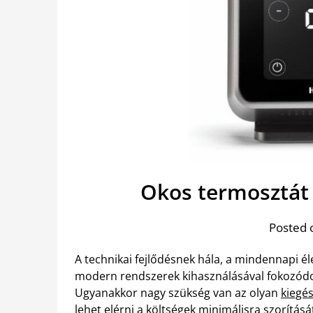
Okos termosztát
Posted 
A technikai fejlődésnek hála, a mindennapi é
modern rendszerek kihasználásával fokozódot
Ugyanakkor nagy szükség van az olyan
kiegé
lehet elérni a költségek minimálisra szorításá