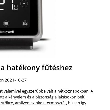
 a hatékony fűtéshez
on 2021-10-27
let valamivel egyszerűbbé vált a hétköznapokban. A
t a kényelem és a biztonság a lakásokon belül.
szítőkre, amilyen az okos termosztát
, hiszen így
t.