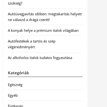
szükség?
Autóüvegjavítás időben: megtakarítás helyett
ne válaszd a drága cserét!
A konyak helye a prémium italok világában
Autófestékek a tartós és szép
végeredményért
Az alkoholos italok tudatos fogyasztása
Kategóriák
Egészség
Egyéb
Építkezés