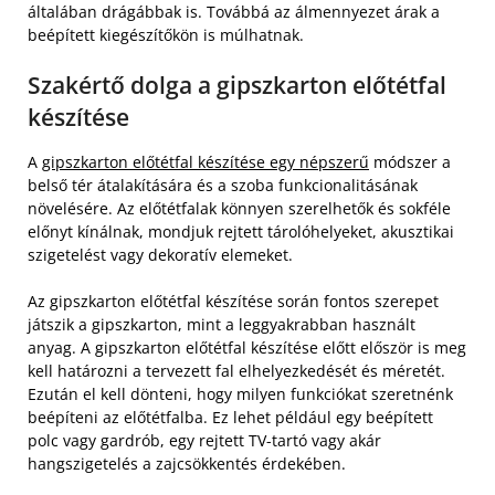
általában drágábbak is. Továbbá az álmennyezet árak a
beépített kiegészítőkön is múlhatnak.
Szakértő dolga a gipszkarton előtétfal
készítése
A
gipszkarton előtétfal készítése egy népszerű
módszer a
belső tér átalakítására és a szoba funkcionalitásának
növelésére. Az előtétfalak könnyen szerelhetők és sokféle
előnyt kínálnak, mondjuk rejtett tárolóhelyeket, akusztikai
szigetelést vagy dekoratív elemeket.
Az gipszkarton előtétfal készítése során fontos szerepet
játszik a gipszkarton, mint a leggyakrabban használt
anyag. A gipszkarton előtétfal készítése előtt először is meg
kell határozni a tervezett fal elhelyezkedését és méretét.
Ezután el kell dönteni, hogy milyen funkciókat szeretnénk
beépíteni az előtétfalba. Ez lehet például egy beépített
polc vagy gardrób, egy rejtett TV-tartó vagy akár
hangszigetelés a zajcsökkentés érdekében.