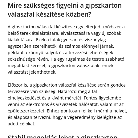
Mire szükséges figyelni a gipszkarton
válaszfal készítése közben?
A
gipszkarton válaszfal készítése egy elterjedt módszer
a
belső terek átalakítására, elválasztására vagy új szobák
kialakítására. Ezek a falak gyorsan és viszonylag
egyszerűen szerelhetők, és számos előnnyel járnak,
például a könnyű súlyuk és a tervezési lehetőségek
sokszínűsége révén. Ha egy rugalmas és testre szabható
megoldást keresel, a gipszkarton válaszfalak remek
választást jelenthetnek.
Először is, a gipszkarton válaszfal készítése során gondos
tervezésre van szükség. Határozd meg a fal
elhelyezkedését és a kívánt méretét. Fontos figyelembe
venni az elektromos és vízvezeték-hálózatot, valamint az
épületszerkezetet. Ehhez pontosan fel kell mérni a helyet,
és alaposan tervezni, hogy a végeredmény kielégítse az
adott célokat.
Stabil megoldás lehet a gipszkarton