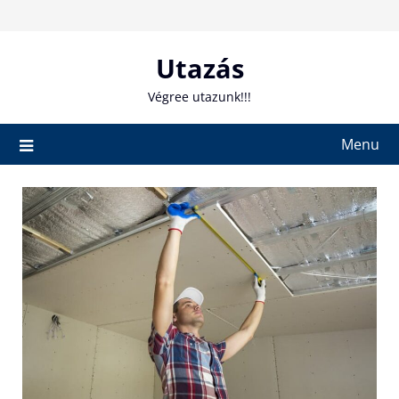
Skip
to
content
Utazás
Végree utazunk!!!
Menu