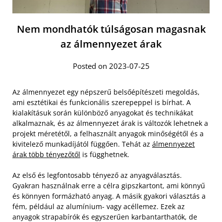
Nem mondhatók túlságosan magasnak
az álmennyezet árak
Posted on 2023-07-25
Az álmennyezet egy népszerű belsőépítészeti megoldás,
ami esztétikai és funkcionális szerepeppel is bírhat. A
kialakításuk során különböző anyagokat és technikákat
alkalmaznak, és az álmennyezet árak is változók lehetnek a
projekt méretétől, a felhasznált anyagok minőségétől és a
kivitelező munkadíjától függően. Tehát az
álmennyezet
árak több tényezőtől
is függhetnek.
Az első és legfontosabb tényező az anyagválasztás.
Gyakran használnak erre a célra gipszkartont, ami könnyű
és könnyen formázható anyag. A másik gyakori választás a
fém, például az alumínium- vagy acéllemez. Ezek az
anyagok strapabírók és egyszerűen karbantarthatók, de