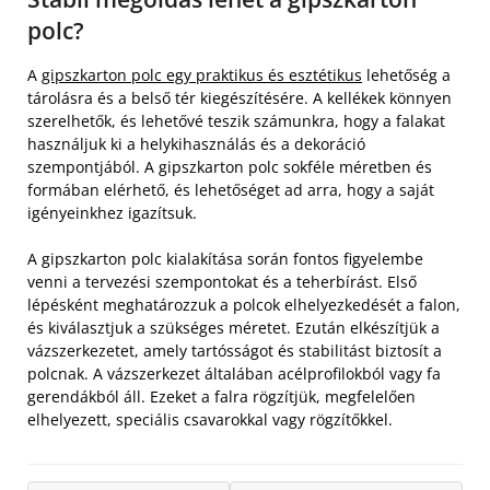
polc?
A
gipszkarton polc egy praktikus és esztétikus
lehetőség a
tárolásra és a belső tér kiegészítésére. A kellékek könnyen
szerelhetők, és lehetővé teszik számunkra, hogy a falakat
használjuk ki a helykihasználás és a dekoráció
szempontjából. A gipszkarton polc sokféle méretben és
formában elérhető, és lehetőséget ad arra, hogy a saját
igényeinkhez igazítsuk.
A gipszkarton polc kialakítása során fontos figyelembe
venni a tervezési szempontokat és a teherbírást. Első
lépésként meghatározzuk a polcok elhelyezkedését a falon,
és kiválasztjuk a szükséges méretet. Ezután elkészítjük a
vázszerkezetet, amely tartósságot és stabilitást biztosít a
polcnak. A vázszerkezet általában acélprofilokból vagy fa
gerendákból áll. Ezeket a falra rögzítjük, megfelelően
elhelyezett, speciális csavarokkal vagy rögzítőkkel.