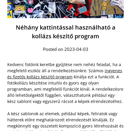
Néhány kattintással használható a
kollázs készítő program
Posted on 2023-04-03
Kedvenc fotóink keretbe gyűjtése nem nehéz feladat, ha a
megfelelő eszköz áll a rendelkezésünkre. Számos
ingyenes
és fizetős kollázs készítő program
kínálja ezt a funkciót. A
fotókollázs készítése intuitív és gyors egy olyan
programban, ami megfelelő funkciót kínál. A rendelkezésre
álló lehetőségektől függően, választhatunk például egy
kész sablont vagy egyszerű rácsot a képek elrendezéséhez.
A kész sablonok az elemek, például képek, feliratok vagy
hátterek előre meghatározott elrendezését kínálják. Ez
megkönnyíti egy összetett kompozíció gyors létrehozását és