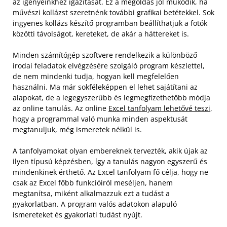
az igényeinkhez igazítását. Ez a megoldás jól működik, ha
művészi kollázst szeretnénk további grafikai betétekkel. Sok
ingyenes kollázs készítő programban beállíthatjuk a fotók
közötti távolságot, kereteket, de akár a háttereket is.
Minden számítógép szoftvere rendelkezik a különböző
irodai feladatok elvégzésére szolgáló program készlettel,
de nem mindenki tudja, hogyan kell megfelelően
használni. Ma már sokféleképpen el lehet sajátítani az
alapokat, de a legegyszerűbb és legmegfizethetőbb módja
az online tanulás. Az online
Excel tanfolyam lehetővé teszi
,
hogy a programmal való munka minden aspektusát
megtanuljuk, még ismeretek nélkül is.
A tanfolyamokat olyan embereknek tervezték, akik újak az
ilyen típusú képzésben, így a tanulás nagyon egyszerű és
mindenkinek érthető. Az Excel tanfolyam fő célja, hogy ne
csak az Excel főbb funkcióiról meséljen, hanem
megtanítsa, miként alkalmazzuk ezt a tudást a
gyakorlatban. A program valós adatokon alapuló
ismereteket és gyakorlati tudást nyújt.