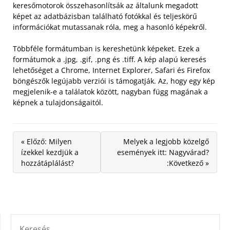
keresőmotorok összehasonlítsák az általunk megadott
képet az adatbázisban található fotókkal és teljeskörű
információkat mutassanak róla, meg a hasonló képekről.
Többféle formátumban is kereshetünk képeket. Ezek a
formátumok a .jpg, .gif, .png és .tiff. A kép alapú keresés
lehetőséget a Chrome, Internet Explorer, Safari és Firefox
böngészők legújabb verziói is támogatják. Az, hogy egy kép
megjelenik-e a találatok között, nagyban függ magának a
képnek a tulajdonságaitól.
« Előző: Milyen
Melyek a legjobb közelgő
ízekkel kezdjük a
események itt: Nagyvárad?
hozzátáplálást?
:Következő »
KERESÉS: