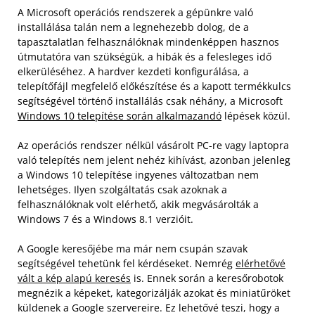
A Microsoft operációs rendszerek a gépünkre való
installálása talán nem a legnehezebb dolog, de a
tapasztalatlan felhasználóknak mindenképpen hasznos
útmutatóra van szükségük, a hibák és a felesleges idő
elkerüléséhez. A hardver kezdeti konfigurálása, a
telepítőfájl megfelelő előkészítése és a kapott termékkulcs
segítségével történő installálás csak néhány, a Microsoft
Windows 10 telepítése során alkalmazandó
lépések közül.
Az operációs rendszer nélkül vásárolt PC-re vagy laptopra
való telepítés nem jelent nehéz kihívást, azonban jelenleg
a Windows 10 telepítése ingyenes változatban nem
lehetséges. Ilyen szolgáltatás csak azoknak a
felhasználóknak volt elérhető, akik megvásárolták a
Windows 7 és a Windows 8.1 verzióit.
A Google keresőjébe ma már nem csupán szavak
segítségével tehetünk fel kérdéseket. Nemrég
elérhetővé
vált a kép alapú keresés
is. Ennek során a keresőrobotok
megnézik a képeket, kategorizálják azokat és miniatűröket
küldenek a Google szervereire. Ez lehetővé teszi, hogy a