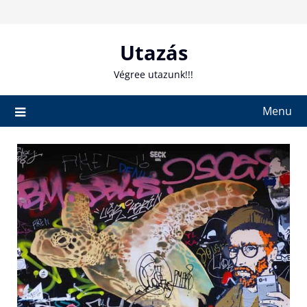
Skip
to
content
Utazás
Végree utazunk!!!
Menu