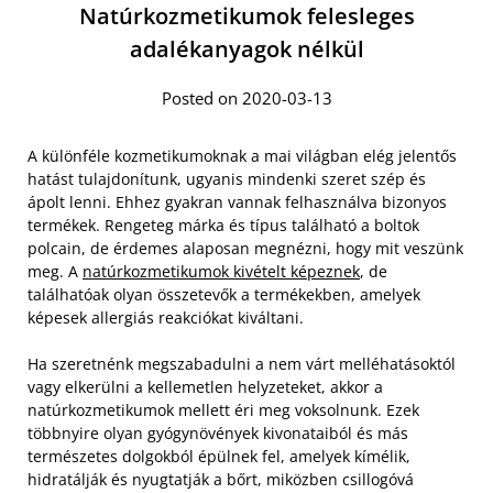
Natúrkozmetikumok felesleges
adalékanyagok nélkül
Posted on 2020-03-13
A különféle kozmetikumoknak a mai világban elég jelentős
hatást tulajdonítunk, ugyanis mindenki szeret szép és
ápolt lenni. Ehhez gyakran vannak felhasználva bizonyos
termékek. Rengeteg márka és típus található a boltok
polcain, de érdemes alaposan megnézni, hogy mit veszünk
meg. A
natúrkozmetikumok kivételt képeznek
, de
találhatóak olyan összetevők a termékekben, amelyek
képesek allergiás reakciókat kiváltani.
Ha szeretnénk megszabadulni a nem várt melléhatásoktól
vagy elkerülni a kellemetlen helyzeteket, akkor a
natúrkozmetikumok mellett éri meg voksolnunk. Ezek
többnyire olyan gyógynövények kivonataiból és más
természetes dolgokból épülnek fel, amelyek kímélik,
hidratálják és nyugtatják a bőrt, miközben csillogóvá