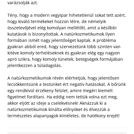
varázsolják azt.
Tény, hogy a modern vegyipar hihetetlenül sokat tett azért,
hogy kiváló termékeket hozzon létre, de némelyik
összetevőjével elég komolyan mellélőtt, amit a későbbi
kutatások is bizonyítottak. A natúrkozmetikumok ilyen
formában ismét nagy jelentőséget kaptak. A probléma
gyakran abból ered, hogy szervezetünk több szinten van
kitéve komoly terheléseknek és gyakran elég egy nagyon
apró szikra, hogy komoly tünetek, betegségek formájában
jelentkezzen a túladagolás.
A natúrkozmetikumok révén elérhetjük, hogy jelentősen
lecsökkentsünk a testünket ért negatív hatásokat. A bőrünk
egy rendkívül érzékeny felület, amire megéri kiemelt
figyelmet fordítani. Ha eddig nem tettük volna ezt meg,
akkor eljött az ideje a cselekvésnek! Aknázzuk ki a
natúrkozmetikumok kínálta előnyöket és élvezzük a
természetes alapanyagok kíméletes, de hatékony erejét!