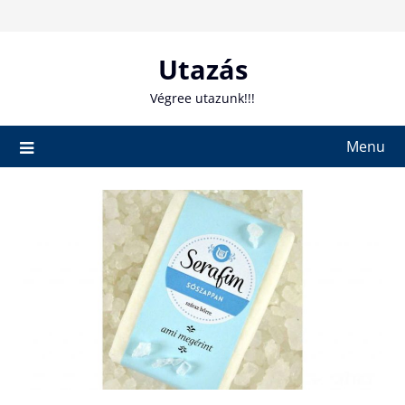
Skip
to
content
Utazás
Végree utazunk!!!
Menu