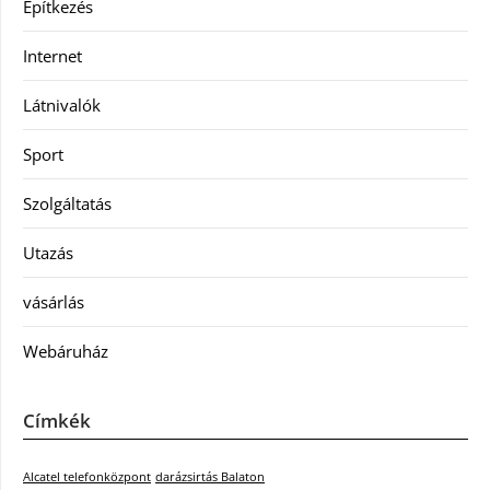
Építkezés
Internet
Látnivalók
Sport
Szolgáltatás
Utazás
vásárlás
Webáruház
Címkék
Alcatel telefonközpont
darázsirtás Balaton