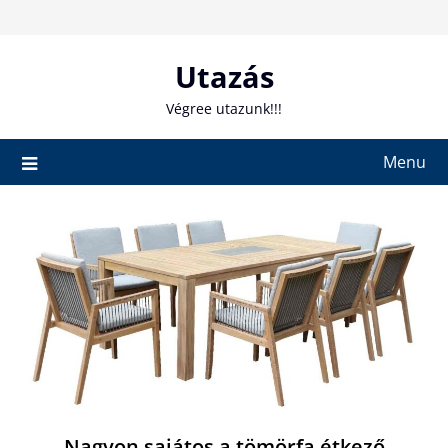
Skip
to
content
Utazás
Végree utazunk!!!
Menu
Nagyon sajátos a tömörfa étkező