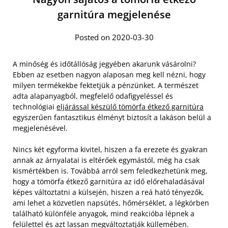
garnitúra megjelenése
Posted on 2020-03-30
A minőség és időtállóság jegyében akarunk vásárolni?
Ebben az esetben nagyon alaposan meg kell nézni, hogy
milyen termékekbe fektetjük a pénzünket. A természet
adta alapanyagból, megfelelő odafigyeléssel és
technológiai
eljárással készülő tömörfa étkező garnitúra
egyszerűen fantasztikus élményt biztosít a lakáson belül a
megjelenésével.
Nincs két egyforma kivitel, hiszen a fa erezete és gyakran
annak az árnyalatai is eltérőek egymástól, még ha csak
kismértékben is. Továbbá arról sem feledkezhetünk meg,
hogy a tömörfa étkező garnitúra az idő előrehaladásával
képes változtatni a külsején, hiszen a reá ható tényezők,
ami lehet a közvetlen napsütés, hőmérséklet, a légkörben
található különféle anyagok, mind reakcióba lépnek a
felülettel és azt lassan megváltoztatják küllemében.