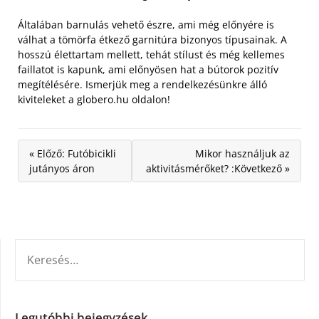
Általában barnulás vehető észre, ami még előnyére is
válhat a tömörfa étkező garnitúra bizonyos típusainak. A
hosszú élettartam mellett, tehát stílust és még kellemes
faillatot is kapunk, ami előnyösen hat a bútorok pozitív
megítélésére. Ismerjük meg a rendelkezésünkre álló
kiviteleket a globero.hu oldalon!
« Előző: Futóbicikli
Mikor használjuk az
jutányos áron
aktivitásmérőket? :Következő »
KERESÉS:
Legutóbbi bejegyzések