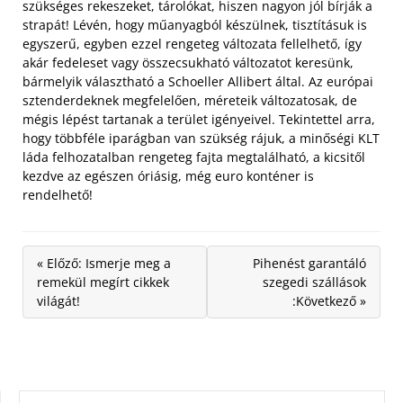
szükséges rekeszeket, tárolókat, hiszen nagyon jól bírják a
strapát! Lévén, hogy műanyagból készülnek, tisztításuk is
egyszerű, egyben ezzel rengeteg változata fellelhető, így
akár fedeleset vagy összecsukható változatot keresünk,
bármelyik választható a Schoeller Allibert által. Az európai
sztenderdeknek megfelelően, méreteik változatosak, de
mégis lépést tartanak a terület igényeivel. Tekintettel arra,
hogy többféle iparágban van szükség rájuk, a minőségi KLT
láda felhozatalban rengeteg fajta megtalálható, a kicsitől
kezdve az egészen óriásig, még euro konténer is
rendelhető!
« Előző: Ismerje meg a
Pihenést garantáló
remekül megírt cikkek
szegedi szállások
világát!
:Következő »
KERESÉS: