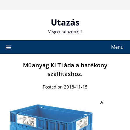
Skip
to
content
Utazás
Végree utazunk!!!
Menu
Műanyag KLT láda a hatékony
szállításhoz.
Posted on 2018-11-15
A