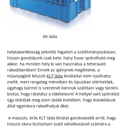
klt láda
helytakarékosság jelentős fogalom a szállítmányozásban,
hiszen gondoljunk csak bele, hány fuvar spórolható meg
akkor, ha minden hely ki van használva a teherautó
rakodóterében! Ennek az igénynek megfelelve, a
műanyagból készült
KLT láda
kínálattal nem nyúlhatsz
mellé, mert rengeteg méretben és típusban elérhetőek,
úgyhogy bármit is szeretnél bennük szállítani vagy tárolni,
biztos, hogy rátalálsz a tökéletesre! A hellyel való spórolást
úgy oldották meg ezen ládák esetében, hogy kialakításuk
által egymásra rakodhatjuk őket.
A masszív, erős KLT láda kínálat gondoskodik arról, hogy
hosszú távra biztosítani tudd vállalkozásod számára a