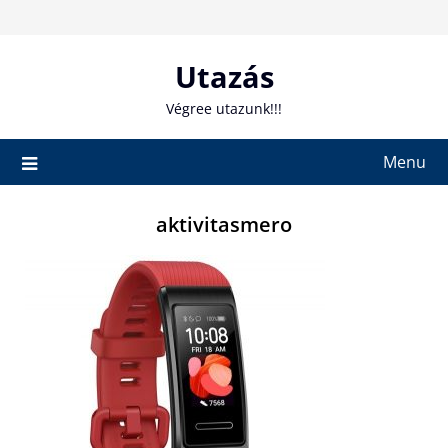
Skip
to
content
Utazás
Végree utazunk!!!
Menu
aktivitasmero