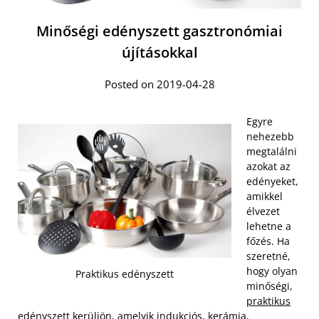
Minőségi edényszett gasztronómiai
újításokkal
Posted on 2019-04-28
Egyre
nehezebb
megtalálni
azokat az
edényeket,
amikkel
élvezet
lehetne a
főzés. Ha
szeretné,
hogy olyan
Praktikus edényszett
minőségi,
praktikus
edényszett kerüljön
, amelyik indukciós, kerámia,