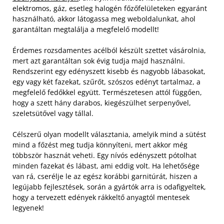
elektromos, gáz, esetleg halogén főzőfelületeken egyaránt
használható, akkor látogassa meg weboldalunkat, ahol
garantáltan megtalálja a megfelelő modellt!
Érdemes rozsdamentes acélból készült szettet vásárolnia,
mert azt garantáltan sok évig tudja majd használni.
Rendszerint egy edényszett kisebb és nagyobb lábasokat,
egy vagy két fazekat, szűrőt, szószos edényt tartalmaz, a
megfelelő fedőkkel együtt. Természetesen attól függően,
hogy a szett hány darabos, kiegészülhet serpenyővel,
szeletsütővel vagy tállal.
Célszerű olyan modellt választania, amelyik mind a sütést
mind a főzést meg tudja könnyíteni, mert akkor még
többször hasznát veheti. Egy nívós edényszett pótolhat
minden fazekat és lábast, ami eddig volt. Ha lehetősége
van rá, cserélje le az egész korábbi garnitúrát, hiszen a
legújabb fejlesztések, során a gyártók arra is odafigyeltek,
hogy a tervezett edények rákkeltő anyagtól mentesek
legyenek!