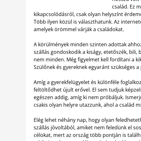
család. Ez 
kikapcsolódásról, csak olyan helyszínt érdeme
Több ilyen közül is választhatunk. Az intern
amelyek örömmel várják a családokat.
A körülmények minden szinten adottak ahhoz
szállás gondoskodik a kiságy, etetőszék, bili,
nem minden. Még figyelmet kell fordítani a k
Szülőnek és gyereknek egyaránt szükséges a 
Amíg a gyerekfelügyelet és különféle foglalkoz
feltöltődhet újult erővel. El sem tudjuk képze
egészen addig, amíg ki nem próbáljuk. Ismerj
csakis olyan helyre utazzunk, ahol a család m
Elég lehet néhány nap, hogy olyan feledhete
szállás jóvoltából, amiket nem feledünk el s
célokat, mert az ország több pontján is találh