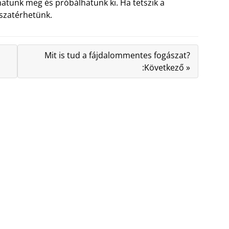
hatunk meg és próbálhatunk ki. Ha tetszik a
sszatérhetünk.
Mit is tud a fájdalommentes fogászat?
:Következő »