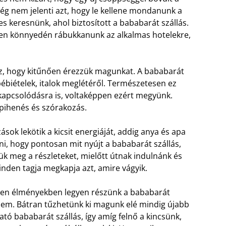
még nem jelenti azt, hogy le kellene mondanunk a
s keresnünk, ahol biztosított a bababarát szállás.
eten könnyedén rábukkanunk az alkalmas hotelekre,
, hogy kitűnően érezzük magunkat. A bababarát
 bébiételek, italok meglétéről. Természetesen ez
ikapcsolódásra is, voltaképpen ezért megyünk.
pihenés és szórakozás.
ások lekötik a kicsit energiáját, addig anya és apa
lni, hogy pontosan mit nyújt a bababarát szállás,
ük meg a részleteket, mielőtt útnak indulnánk és
inden tagja megkapja azt, amire vágyik.
tlen élményekben legyen részünk a bababarát
osem. Bátran tűzhetünk ki magunk elé mindig újabb
ató bababarát szállás, így amíg felnő a kincsünk,