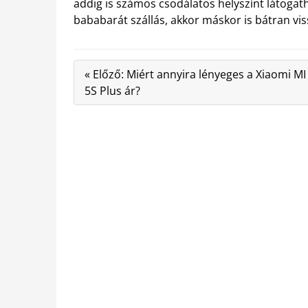
addig is számos csodálatos helyszínt látogat
bababarát szállás, akkor máskor is bátran vi
« Előző: Miért annyira lényeges a Xiaomi MI
5S Plus ár?