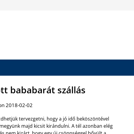
tt bababarát szállás
on 2018-02-02
dhetjük tervezgetni, hogy a jó idő beköszöntével
megyünk majd kicsit kirándulni. A tél azonban elég
és nem kizárt, hogy egy új csöppséggel bővült a