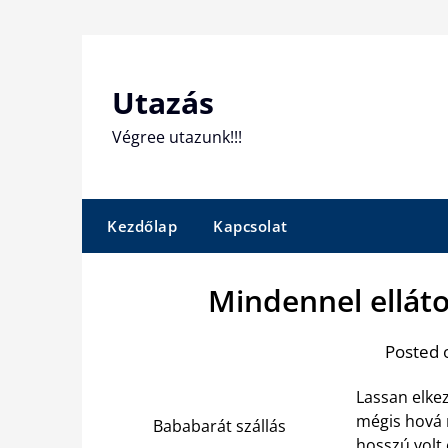
Skip
to
content
Utazás
Végree utazunk!!!
Kezdőlap
Kapcsolat
Mindennel elláto
Posted 
Lassan elkez
mégis hová 
Bababarát szállás
hosszú volt 