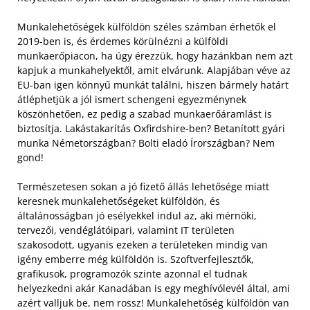
Munkalehetőségek külföldön széles számban érhetők el
2019-ben is, és érdemes körülnézni a külföldi
munkaerőpiacon, ha úgy érezzük, hogy hazánkban nem azt
kapjuk a munkahelyektől, amit elvárunk. Alapjában véve az
EU-ban igen könnyű munkát találni, hiszen bármely határt
átléphetjük a jól ismert schengeni egyezménynek
köszönhetően, ez pedig a szabad munkaerőáramlást is
biztosítja. Lakástakarítás Oxfirdshire-ben? Betanított gyári
munka Németországban? Bolti eladó Írországban? Nem
gond!
Természetesen sokan a jó fizető állás lehetősége miatt
keresnek munkalehetőségeket külföldön, és
általánosságban jó esélyekkel indul az, aki mérnöki,
tervezői, vendéglátóipari, valamint IT területen
szakosodott, ugyanis ezeken a területeken mindig van
igény emberre még külföldön is. Szoftverfejlesztők,
grafikusok, programozók szinte azonnal el tudnak
helyezkedni akár Kanadában is egy meghívólevél által, ami
azért valljuk be, nem rossz! Munkalehetőség külföldön van