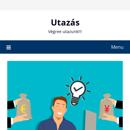
Skip
to
content
Utazás
Végree utazunk!!!
Menu