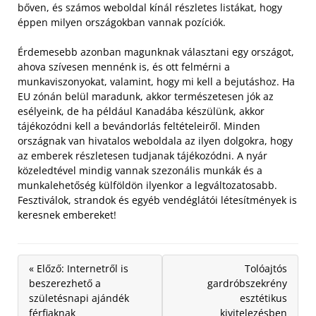
bőven, és számos weboldal kínál részletes listákat, hogy
éppen milyen országokban vannak pozíciók.
Érdemesebb azonban magunknak választani egy országot,
ahova szívesen mennénk is, és ott felmérni a
munkaviszonyokat, valamint, hogy mi kell a bejutáshoz. Ha
EU zónán belül maradunk, akkor természetesen jók az
esélyeink, de ha például Kanadába készülünk, akkor
tájékozódni kell a bevándorlás feltételeiről. Minden
országnak van hivatalos weboldala az ilyen dolgokra, hogy
az emberek részletesen tudjanak tájékozódni. A nyár
közeledtével mindig vannak szezonális munkák és a
munkalehetőség külföldön ilyenkor a legváltozatosabb.
Fesztiválok, strandok és egyéb vendéglátói létesítmények is
keresnek embereket!
« Előző: Internetről is
Tolóajtós
beszerezhető a
gardróbszekrény
születésnapi ajándék
esztétikus
férfiaknak
kivitelezésben