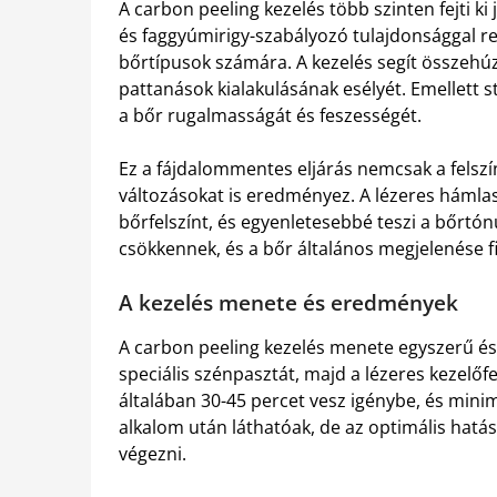
A carbon peeling kezelés több szinten fejti k
és faggyúmirigy-szabályozó tulajdonsággal ren
bőrtípusok számára. A kezelés segít összehúz
pattanások kialakulásának esélyét. Emellett st
a bőr rugalmasságát és feszességét.
Ez a fájdalommentes eljárás nemcsak a felsz
változásokat is eredményez. A lézeres hámlaszt
bőrfelszínt, és egyenletesebbé teszi a bőrtó
csökkennek, és a bőr általános megjelenése f
A kezelés menete és eredmények
A carbon peeling kezelés menete egyszerű és k
speciális szénpasztát, majd a lézeres kezelőfe
általában 30-45 percet vesz igénybe, és minim
alkalom után láthatóak, de az optimális hatás
végezni.