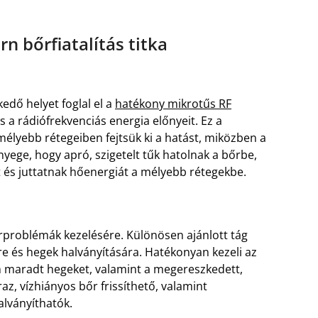
n bőrfiatalítás titka
edő helyet foglal el a
hatékony mikrotűs RF
s a rádiófrekvenciás energia előnyeit. Ez a
 mélyebb rétegeiben fejtsük ki a hatást, miközben a
ényege, hogy apró, szigetelt tűk hatolnak a bőrbe,
és juttatnak hőenergiát a mélyebb rétegekbe.
őrproblémák kezelésére. Különösen ajánlott tág
 és hegek halványítására. Hatékonyan kezeli az
n maradt hegeket, valamint a megereszkedett,
raz, vízhiányos bőr frissíthető, valamint
alványíthatók.