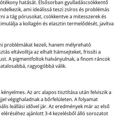
i jótékony hatását. Elsősorban gyulladáscsökkentő
delkezik, ami ideálissá teszi zsíros és problémás
ni a tág pórusokat, csökkentve a mitesszerek és
imulálja a kollagén és elasztin termelődését, javítva
íni problémákat kezeli, hanem mélyreható
ás eltávolítja az elhalt hámsejteket, frissíti a
nust. A pigmentfoltok halványulnak, a finom ráncok
iatalosabbá, ragyogóbbá válik.
ényelmes. Az arc alapos tisztítása után felviszik a
jjel végighaladnak a bőrfelületen. A folyamat
ális leállási idővel jár. Az eredmények már az első
 eléréséhez ajánlott 3-4 kezelésből álló sorozatot