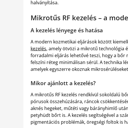
halványítása.
Mikrotűs RF kezelés – a moder
A kezelés lényege és hatása
A modern kozmetikai eljárások között kiemelk
kezelés
, amely ötvözi a mikrotű technológia é
forradalmi eljárás lehetővé teszi, hogy a bőr
felszíni réteg minimálisan sérül. A technika l
amelyek egyszerre okoznak mikrosérüléseket 
Mikor ajánlott a kezelés?
A mikrotűs RF kezelés rendkívül sokoldalú b
pórusok összehúzására, ráncok csökkentésére
aknés hegeket, műtéti vagy bárányhimlő utá
petyhüdt bőrt is. A kezelés segítségével a szá
pigmentációs problémák, öregségi foltok is h