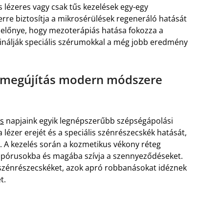
 lézeres vagy csak tűs kezelések egy-egy
rre biztosítja a mikrosérülések regeneráló hatását
i előnye, hogy mezoterápiás hatása fokozza a
inálják speciális szérumokkal a még jobb eredmény
őrmegújítás modern módszere
s
napjaink egyik legnépszerűbb szépségápolási
a lézer erejét és a speciális szénrészecskék hatását,
. A kezelés során a kozmetikus vékony réteg
 a pórusokba és magába szívja a szennyeződéseket.
a szénrészecskéket, azok apró robbanásokat idéznek
t.