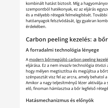
kombinált hatást biztosít. Míg a hagyományos
szempontból hatékonyak, ez az eljárás egysze
és a mélyebb rétegek felmelegítését. Tovább
hatóanyagok felszívódását, így gyakran komb
érdekében.
Carbon peeling kezelés: a b
A forradalmi technológia lényege
A
modern bőrmegújító carbon peeling kezelé
eljárása. Ez a nem invazív technológia ötvözi 
hogy mélyen megtisztítsa és megújítsa a bőrt
szénpasztát visz fel az arcra, amely behatol
Amikor a nagy teljesítményű lézer aktiválja 
elő, finoman hámlasztva a bőr legfelső rétegé
Hatásmechanizmus és előnyök