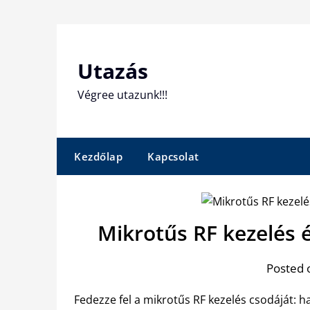
Skip
to
content
Utazás
Végree utazunk!!!
Kezdőlap
Kapcsolat
Mikrotűs RF kezelés 
Posted 
Fedezze fel a mikrotűs RF kezelés csodáját: ha