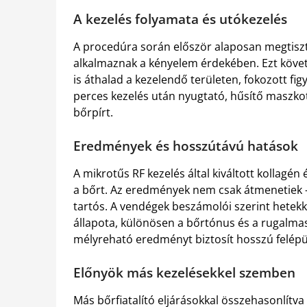
A kezelés folyamata és utókezelés
A procedúra során először alaposan megtisztí
alkalmaznak a kényelem érdekében. Ezt követ
is áthalad a kezelendő területen, fokozott fi
perces kezelés után nyugtató, hűsítő maszkot 
bőrpírt.
Eredmények és hosszútávú hatások
A mikrotűs RF kezelés által kiváltott kollagé
a bőrt. Az eredmények nem csak átmenetiek –
tartós. A vendégek beszámolói szerint hetekke
állapota, különösen a bőrtónus és a rugalma
mélyreható eredményt biztosít hosszú felépül
Előnyök más kezelésekkel szemben
Más bőrfiatalító eljárásokkal összehasonlítva 