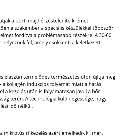
tják a bőrt, majd érzéstelenítő krémet
ően a szakember a speciális készülékkel többször
gyelmet fordítva a problémásabb részekre. A 30-60
helyeznek fel, amely csökkenti a keletkezett
n és elasztin termelődés természetes úton újítja meg
 a kollagén indukciós folyamat miatt a hatás
l a kezelés után is folyamatosan javul a bőr
sság terén. A technológia különlegessége, hogy
ési idő nélkül.
a mikrotűs rf kezelés azért emelkedik ki, mert