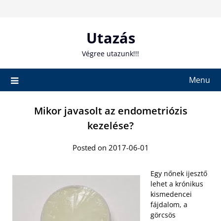
Skip
to
content
Utazás
Végree utazunk!!!
Menu
Mikor javasolt az endometriózis
kezelése?
Posted on 2017-06-01
Egy nőnek ijesztő
lehet a krónikus
kismedencei
fájdalom, a
görcsös