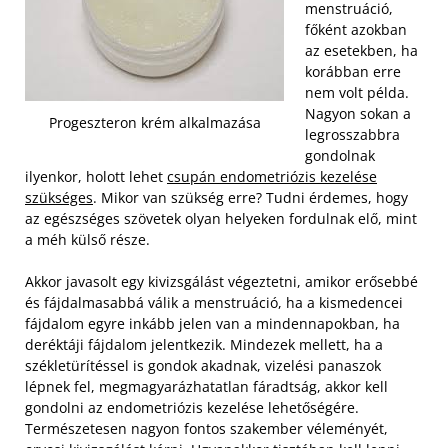
menstruáció,
főként azokban
az esetekben, ha
korábban erre
nem volt példa.
Nagyon sokan a
Progeszteron krém alkalmazása
legrosszabbra
gondolnak
ilyenkor, holott lehet
csupán endometriózis kezelése
szükséges
. Mikor van szükség erre? Tudni érdemes, hogy
az egészséges szövetek olyan helyeken fordulnak elő, mint
a méh külső része.
Akkor javasolt egy kivizsgálást végeztetni, amikor erősebbé
és fájdalmasabbá válik a menstruáció, ha a kismedencei
fájdalom egyre inkább jelen van a mindennapokban, ha
deréktáji fájdalom jelentkezik. Mindezek mellett, ha a
székletürítéssel is gondok akadnak, vizelési panaszok
lépnek fel, megmagyarázhatatlan fáradtság, akkor kell
gondolni az endometriózis kezelése lehetőségére.
Természetesen nagyon fontos szakember véleményét,