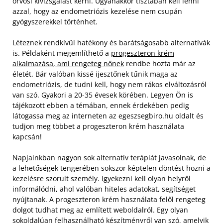
orvosi kivizsgálást kérni. Ugyanakkor tisztában kell lenni
azzal, hogy az endometriózis kezelése nem csupán
gyógyszerekkel történhet.
Léteznek rendkívül hatékony és barátságosabb alternatívák
is. Példaként megemlíthető a
progeszteron krém
alkalmazása, ami rengeteg nőnek
rendbe hozta már az
életét. Bár valóban kissé ijesztőnek tűnik maga az
endometriózis, de tudni kell, hogy nem rákos elváltozásról
van szó. Gyakori a 20-35 évesek körében. Legyen Ön is
tájékozott ebben a témában, ennek érdekében pedig
látogassa meg az interneten az egeszsegbiro.hu oldalt és
tudjon meg többet a progeszteron krém használata
kapcsán!
Napjainkban nagyon sok alternatív terápiát javasolnak, de
a lehetőségek tengerében sokszor képtelen döntést hozni a
kezelésre szorult személy. Igyekezni kell olyan helyről
informálódni, ahol valóban hiteles adatokat, segítséget
nyújtanak. A progeszteron krém használata felől rengeteg
dolgot tudhat meg az említett weboldalról. Egy olyan
sokoldalúan felhasználható készítményről van szó, amelyik