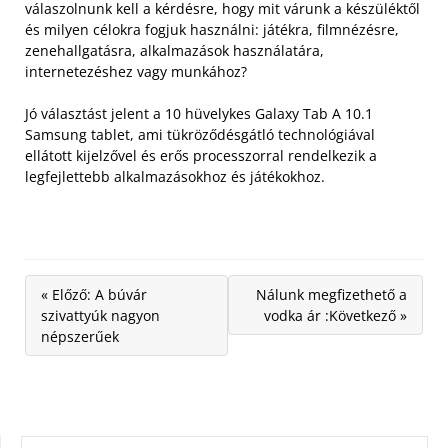
válaszolnunk kell a kérdésre, hogy mit várunk a készüléktől
és milyen célokra fogjuk használni: játékra, filmnézésre,
zenehallgatásra, alkalmazások használatára,
internetezéshez vagy munkához?
Jó választást jelent a 10 hüvelykes Galaxy Tab A 10.1
Samsung tablet, ami tükröződésgátló technológiával
ellátott kijelzővel és erős processzorral rendelkezik a
legfejlettebb alkalmazásokhoz és játékokhoz.
« Előző: A búvár
Nálunk megfizethető a
szivattyúk nagyon
vodka ár :Következő »
népszerűek
KERESÉS: