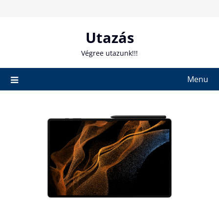
Skip
to
content
Utazás
Végree utazunk!!!
Menu