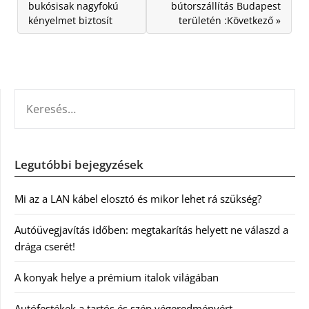
bukósisak nagyfokú
bútorszállítás Budapest
kényelmet biztosít
területén :Következő »
KERESÉS:
Legutóbbi bejegyzések
Mi az a LAN kábel elosztó és mikor lehet rá szükség?
Autóüvegjavítás időben: megtakarítás helyett ne válaszd a
drága cserét!
A konyak helye a prémium italok világában
Autófestékek a tartós és szép végeredményért