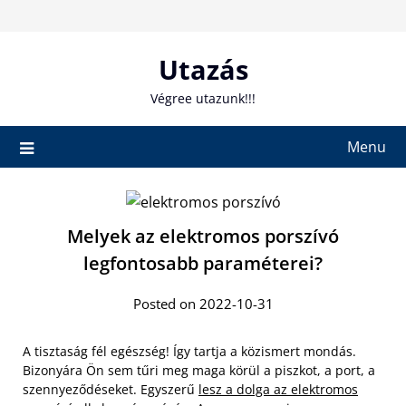
Skip
to
content
Utazás
Végree utazunk!!!
Menu
Melyek az elektromos porszívó
legfontosabb paraméterei?
Posted on 2022-10-31
A tisztaság fél egészség! Így tartja a közismert mondás.
Bizonyára Ön sem tűri meg maga körül a piszkot, a port, a
szennyeződéseket. Egyszerű
lesz a dolga az elektromos