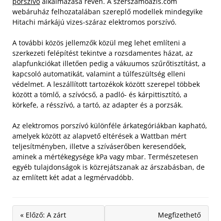
porszívó
alkalmazása révén. A szerszamoazis.com
webáruház felhozatalában szereplő modellek mindegyike
Hitachi márkájú vizes-száraz elektromos porszívó.
A további közös jellemzők közül meg lehet említeni a
szerkezeti felépítést tekintve a rozsdamentes házat, az
alapfunkciókat illetően pedig a vákuumos szűrőtisztítást, a
kapcsoló automatikát, valamint a túlfeszültség elleni
védelmet. A leszállított tartozékok között szerepel többek
között a tömlő, a szívócső, a padló- és kárpittisztító, a
körkefe, a résszívó, a tartó, az adapter és a porzsák.
Az elektromos porszívó különféle árkategóriákban kapható,
amelyek között az alapvető eltérések a Wattban mért
teljesítményben, illetve a szíváserőben keresendőek,
aminek a mértékegysége kPa vagy mbar. Természetesen
egyéb tulajdonságok is közrejátszanak az árszabásban, de
az említett két adat a legmérvadóbb.
« Előző: A zárt
Megfizethető