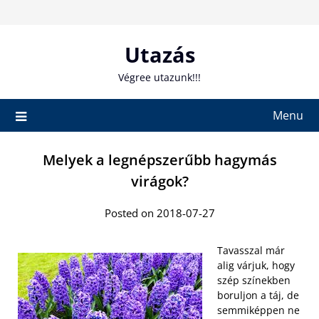
Skip
to
content
Utazás
Végree utazunk!!!
Menu
Melyek a legnépszerűbb hagymás
virágok?
Posted on 2018-07-27
Tavasszal már
alig várjuk, hogy
szép színekben
boruljon a táj, de
semmiképpen ne