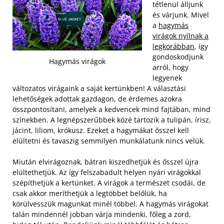
tétlenül álljunk
és várjunk. Mivel
a
hagymás
virágok nyílnak a
legkorábban
, így
gondoskodjunk
Hagymás virágok
arról, hogy
legyenek
változatos virágaink a saját kertünkben! A választási
lehetőségek adottak gazdagon, de érdemes azokra
összpontosítani, amelyek a kedvencek mind fajtában, mind
színekben. A legnépszerűbbek közé tartozik a tulipán, írisz,
jácint, liliom, krókusz. Ezeket a hagymákat ősszel kell
elültetni és tavaszig semmilyen munkálatunk nincs velük.
Miután elvirágoznak, bátran kiszedhetjük és ősszel újra
elültethetjük. Az így felszabadult helyen nyári virágokkal
szépíthetjük a kertünket. A virágok a természet csodái, de
csak akkor meríthetjük a legtöbbet belőlük, ha
körülvesszük magunkat minél többel. A hagymás virágokat
talán mindennél jobban várja mindenki, főleg a zord,