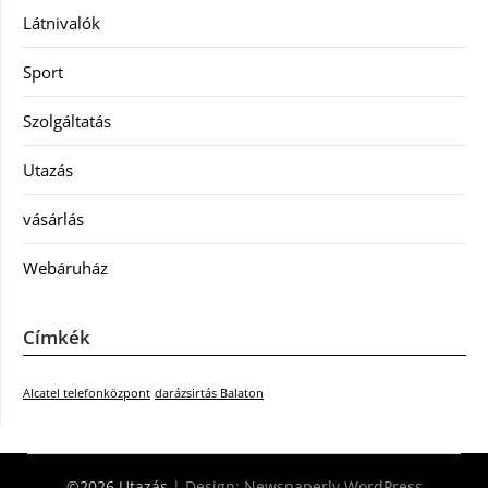
Látnivalók
Sport
Szolgáltatás
Utazás
vásárlás
Webáruház
Címkék
Alcatel telefonközpont
darázsirtás Balaton
©2026 Utazás
| Design:
Newspaperly WordPress