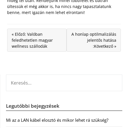
hideg tél után. Rendeljünk minél többfélét és bátran
ültessük el még akkor is, ha nincs nagy tapasztalatunk
benne, mert igazán nem lehet elrontani!
« Előző: Valóban
A honlap optilmalizálás
feledhetetlen magyar
jelentős hatása
wellness szállodák
:Következő »
KERESÉS:
Legutóbbi bejegyzések
Mi az a LAN kábel elosztó és mikor lehet rá szükség?