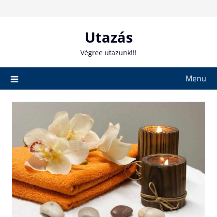
Skip
to
content
Utazás
Végree utazunk!!!
Menu