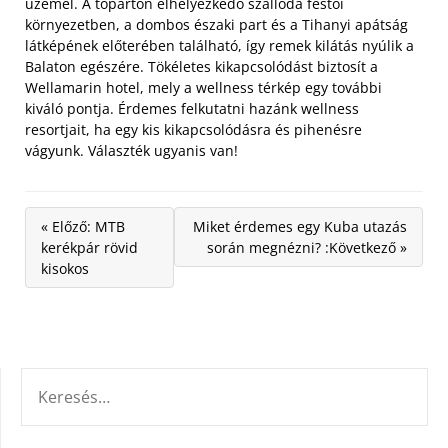
üzemel. A tóparton elhelyezkedő szálloda festői
környezetben, a dombos északi part és a Tihanyi apátság
látképének előterében található, így remek kilátás nyúlik a
Balaton egészére. Tökéletes kikapcsolódást biztosít a
Wellamarin hotel, mely a wellness térkép egy további
kiváló pontja. Érdemes felkutatni hazánk wellness
resortjait, ha egy kis kikapcsolódásra és pihenésre
vágyunk. Választék ugyanis van!
« Előző: MTB
Miket érdemes egy Kuba utazás
kerékpár rövid
során megnézni? :Következő »
kisokos
KERESÉS: