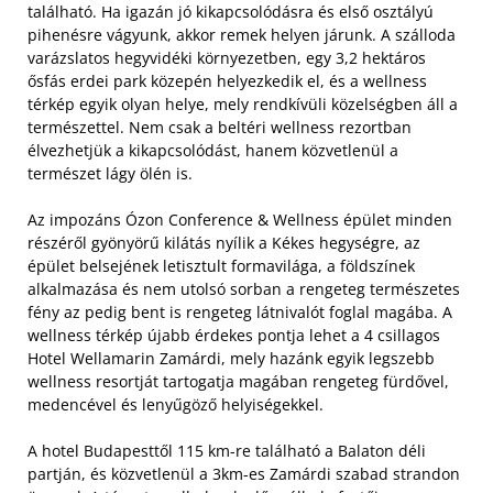
található. Ha igazán jó kikapcsolódásra és első osztályú
pihenésre vágyunk, akkor remek helyen járunk. A szálloda
varázslatos hegyvidéki környezetben, egy 3,2 hektáros
ősfás erdei park közepén helyezkedik el, és a wellness
térkép egyik olyan helye, mely rendkívüli közelségben áll a
természettel. Nem csak a beltéri wellness rezortban
élvezhetjük a kikapcsolódást, hanem közvetlenül a
természet lágy ölén is.
Az impozáns Ózon Conference & Wellness épület minden
részéről gyönyörű kilátás nyílik a Kékes hegységre, az
épület belsejének letisztult formavilága, a földszínek
alkalmazása és nem utolsó sorban a rengeteg természetes
fény az pedig bent is rengeteg látnivalót foglal magába. A
wellness térkép újabb érdekes pontja lehet a 4 csillagos
Hotel Wellamarin Zamárdi, mely hazánk egyik legszebb
wellness resortját tartogatja magában rengeteg fürdővel,
medencével és lenyűgöző helyiségekkel.
A hotel Budapesttől 115 km-re található a Balaton déli
partján, és közvetlenül a 3km-es Zamárdi szabad strandon