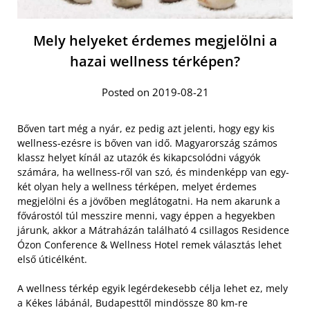
Mely helyeket érdemes megjelölni a
hazai wellness térképen?
Posted on 2019-08-21
Bőven tart még a nyár, ez pedig azt jelenti, hogy egy kis
wellness-ezésre is bőven van idő. Magyarország számos
klassz helyet kínál az utazók és kikapcsolódni vágyók
számára, ha wellness-ről van szó, és mindenképp van egy-
két olyan hely a wellness térképen, melyet érdemes
megjelölni és a jövőben meglátogatni. Ha nem akarunk a
fővárostól túl messzire menni, vagy éppen a hegyekben
járunk, akkor a Mátraházán található 4 csillagos Residence
Ózon Conference & Wellness Hotel remek választás lehet
első úticélként.
A wellness térkép egyik legérdekesebb célja lehet ez, mely
a Kékes lábánál, Budapesttől mindössze 80 km-re