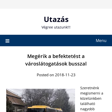
Skip
to
content
Utazás
Végree utazunk!!!
Menu
Megérik a befektetést a
városlátogatások busszal
Posted on 2018-11-23
Szeretnénk
megismerni a
közelünkben
található
nagyobb