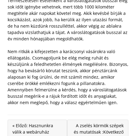
Természetesen esetenként a városlátogatások busszal elég
sok időt igénybe vehetnek, mert több 1000 kilométer
megtétele akár napokat követel meg. Akik kevésbé bírják a
kocsikázást, azok jobb, ha kerülik az ilyen utazási formát,
de ha nem küzdünk rosszulléttel, akkor végig az ablakra
tapadva vizslathatjuk a tájat. A városlátogatások busszal az
év minden hónapjában megoldhatók.
Nem ritkák a kifejezetten a karácsonyi vásárokra való
ellátogatás. Csomagoljunk be elég meleg ruhát és
készüljünk a feledhetetlen élmények megélésére. Bizonyos,
hogy ha bevásárló körutat teszünk, akkor pénztárcánk
alaposan ki fog ürülni, de mit számít mindez, amikor
cserébe örökké emlékezni fogunk a pillanatokra.
Amennyiben felmerülne a kérdés, hogy a városlátogatások
busszal megérik-e a rájuk fordított időt és anyagiakat,
akkor nem meglepő, hogy a válasz egyértelműen igen.
« Előző: Hasznunkra
A zselés körmök szépek
válik a webáruház
és mutatósak :Következő