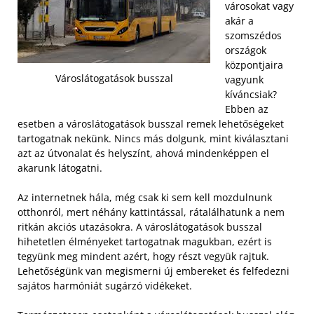
városokat vagy
akár a
szomszédos
országok
központjaira
Városlátogatások busszal
vagyunk
kíváncsiak?
Ebben az
esetben a városlátogatások busszal remek lehetőségeket
tartogatnak nekünk. Nincs más dolgunk, mint kiválasztani
azt az útvonalat és helyszínt, ahová mindenképpen el
akarunk látogatni.
Az internetnek hála, még csak ki sem kell mozdulnunk
otthonról, mert néhány kattintással, rátalálhatunk a nem
ritkán akciós utazásokra. A városlátogatások busszal
hihetetlen élményeket tartogatnak magukban, ezért is
tegyünk meg mindent azért, hogy részt vegyük rajtuk.
Lehetőségünk van megismerni új embereket és felfedezni
sajátos harmóniát sugárzó vidékeket.