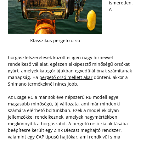
ismeretlen.
A
Klasszikus pergető orsó
horgászfelszerelések között is igen nagy hírnévvel
rendelkező vállalat, egészen elképesztő minőségű orsókat
gyárt, amelyek kategóriájukban egyedülállónak számítanak
manapság. Ha
pergető orsó mellett akar
dönteni, akkor a
Shimano termékeknél nincs jobb.
Az Exage RC a már sok éve népszerű RB modell egyel
magasabb minőségű, új változata, ami már mindenki
számára elérhető boltunkban. Ezek a modellek olyan
jellemzőkkel rendelkeznek, amelyek nagymértékben
megkönnyítik a horgászatot. A pergető orsó kialakításába
beépítésre került egy Zink Diecast meghajtó rendszer,
valamint egy CAP típusú hajtókar, ami rendkívül sima