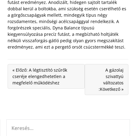
futást eredményez. Anodizált, hidegen sajtolt tartalék
dobbal kerül a boltokba, ami szükség esetén cserélhető es
a görgőscsapágyak mellett, mindegyik típus négy
rozsdamentes, minőségi acélcsapággyal rendelkezik. A
forgórészek speciális, Dyna Balance típusú
kiegyensúlyozása precíz futást, a megbízható holtjáték
nélküli visszaforgás-gátló pedig olyan gyors megszakítást
eredményez, ami ezt a pergető orsót csúcstermékké teszi.
« Előző: A légtisztító szűrők
A gázolaj
cseréje elengedhetetlen a
szivattyú
megfelelő működéshez
változatos
:Következő »
KERESÉS: