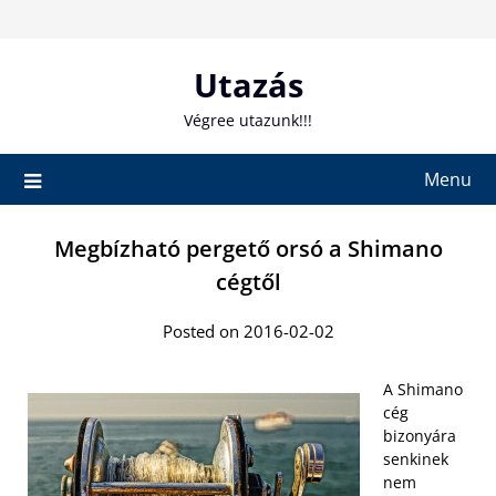
Skip
to
content
Utazás
Végree utazunk!!!
Menu
Megbízható pergető orsó a Shimano
cégtől
Posted on 2016-02-02
A Shimano
cég
bizonyára
senkinek
nem