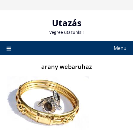
Skip
to
content
Utazás
Végree utazunk!!!
Menu
arany webaruhaz