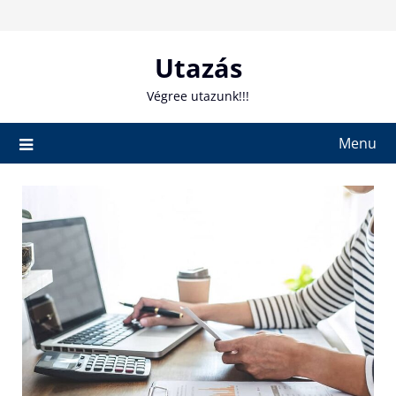
Skip
to
content
Utazás
Végree utazunk!!!
Menu