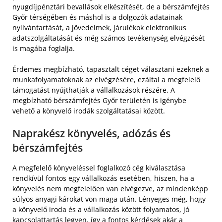
nyugdíjpénztári bevallások elkészítését, de a bérszámfejtés
Győr térségében és máshol is a dolgozók adatainak
nyilvántartását, a jövedelmek, járulékok elektronikus
adatszolgáltatását és még számos tevékenység elvégzését
is magába foglalja.
Érdemes megbízható, tapasztalt céget választani ezeknek a
munkafolyamatoknak az elvégzésére, ezáltal a megfelelő
támogatást nyújthatják a vállalkozások részére. A
megbízható bérszámfejtés Győr területén is igénybe
vehető a könyvelő irodák szolgáltatásai között.
Naprakész könyvelés, adózás és
bérszámfejtés
A megfelelő könyveléssel foglalkozó cég kiválasztása
rendkívül fontos egy vállalkozás esetében, hiszen, ha a
könyvelés nem megfelelően van elvégezve, az mindenképp
súlyos anyagi károkat von maga után. Lényeges még, hogy
a könyvelő iroda és a vállalkozás között folyamatos, jó
kapcsolattartás legyen, így a fontos kérdések akár a