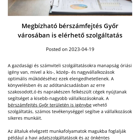
Megbízható bérszámfejtés Győr
városában is elérhető szolgáltatás
Posted on 2023-04-19
A gazdasági és számviteli szolgáltatásokra manapság óriási
igény van, mivel a kis-, közép- és nagyvállalkozások
optimális működéséhez ezek elengedhetetlenek. A
könyvelésben és az adótanácsadásban az erre
szakosodott,ó és naprakészen felkészült cégek nyújtanak
segítséget a kisebb-nagyobb vállalkozásoknak. A
bérszámfejtés Győr területén is igénybe
vehető
szolgáltatás, számos tevékenységgel segítve a vállalkozások
sikeres munkáit.
Az általuk elvégzett munkafolyamatok magukba foglalják
például a havi adatszolgáltatások és az önkéntes