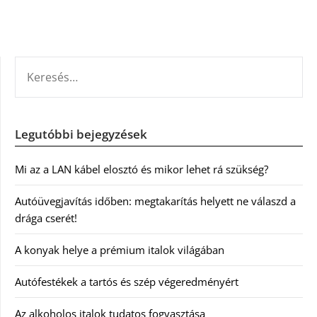
KERESÉS:
Legutóbbi bejegyzések
Mi az a LAN kábel elosztó és mikor lehet rá szükség?
Autóüvegjavítás időben: megtakarítás helyett ne válaszd a
drága cserét!
A konyak helye a prémium italok világában
Autófestékek a tartós és szép végeredményért
Az alkoholos italok tudatos fogyasztása