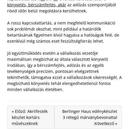
könyvelés, bérszámfejtés, akár
az adózás szempontjából
rövid időn belül megoldásra kerülhetnek.
A rossz kapcsolattartás, a nem megfelelő kommunikáció
sok problémát okozhat, mint például a határidők
betartásának figyelmen kívül hagyása a hatóságok felé, de
ezenkívül még számos eset feszültségforrás lehet.
Jó együttműködés esetén a vállalkozás vezetője
maximálisan megbízhat az általa választott könyvelő
irodában, így a bérszámfejtés, adózás és az egyéb
tevékenységek precízen, pontosan elvégzettnek
tekinthetők, támogatva ezzel a vállalkozások sikerességét. A
megbízható könyvelés tehát elengedhetetlenül fontos
minden vállalkozás életében.
« Előző: Akrilfesték
Berlinger Haus edénykészlet
készlet kortárs
3 rétegű márványbevonattal
művészeknek
:Következő »