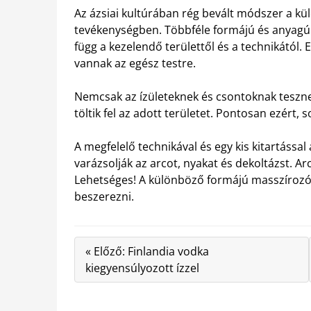
Az ázsiai kultúrában rég bevált módszer a kü
tevékenységben. Többféle formájú és anyagú kő
függ a kezelendő területtől és a technikától. 
vannak az egész testre.
Nemcsak az ízületeknek és csontoknak tesznek
töltik fel az adott területet. Pontosan ezért
A megfelelő technikával és egy kis kitartássa
varázsolják az arcot, nyakat és dekoltázst. Ar
Lehetséges! A különböző formájú masszírozó
beszerezni.
« Előző: Finlandia vodka
kiegyensúlyozott ízzel