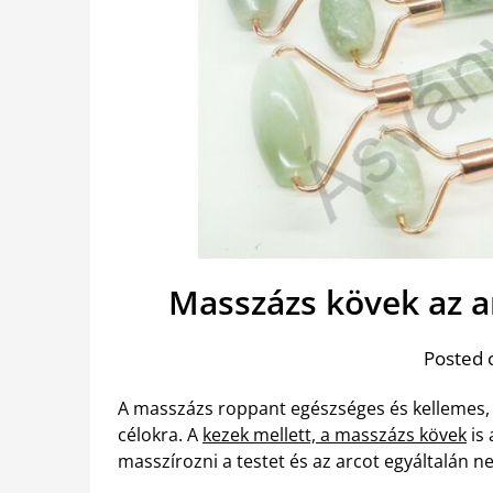
Masszázs kövek az ar
Posted 
A masszázs roppant egészséges és kellemes, 
célokra. A
kezek mellett, a masszázs kövek
is 
masszírozni a testet és az arcot egyáltalán n