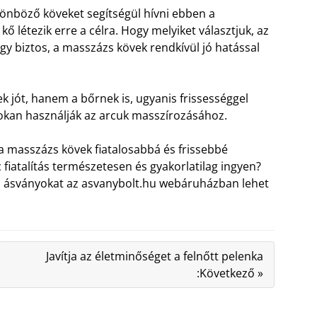
lönböző köveket segítségül hívni ebben a
 létezik erre a célra. Hogy melyiket választjuk, az
Egy biztos, a masszázs kövek rendkívül jó hatással
 jót, hanem a bőrnek is, ugyanis frissességgel
, sokan használják az arcuk masszírozásához.
l a masszázs kövek fiatalosabbá és frissebbé
c fiatalítás természetesen és gyakorlatilag ingyen?
 ásványokat az asvanybolt.hu webáruházban lehet
Javítja az életminőséget a felnőtt pelenka
:Következő »