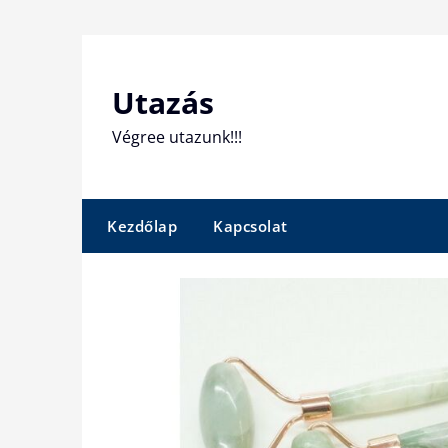
Skip
to
content
Utazás
Végree utazunk!!!
Kezdőlap
Kapcsolat