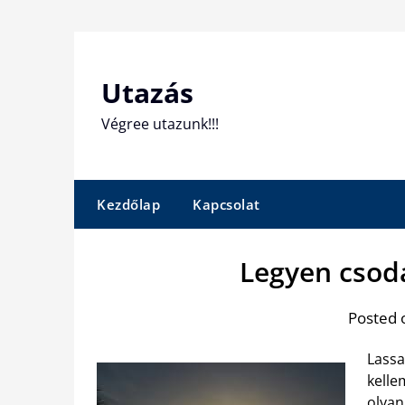
Skip
to
content
Utazás
Végree utazunk!!!
Kezdőlap
Kapcsolat
Legyen csod
Posted 
Lassa
kelle
olyan