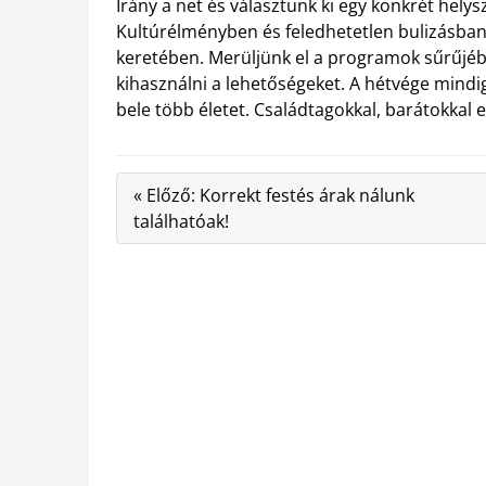
Irány a net és választunk ki egy konkrét hely
Kultúrélményben és feledhetetlen bulizásba
keretében. Merüljünk el a programok sűrűjébe
kihasználni a lehetőségeket. A hétvége mindig i
bele több életet. Családtagokkal, barátokkal 
« Előző: Korrekt festés árak nálunk
találhatóak!