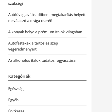
szükség?
Autóüvegjavítás időben: megtakarítás helyett
ne válaszd a drága cserét!
A konyak helye a prémium italok világában
Autófestékek a tartós és szép
végeredményért
Az alkoholos italok tudatos fogyasztása
Kategóriák
Egészség
Egyéb
Építkezés