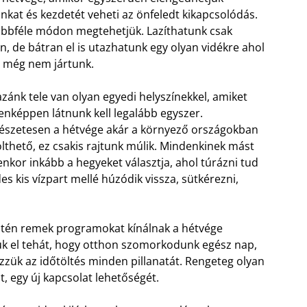
kat és kezdetét veheti az önfeledt kikapcsolódás.
öbbféle módon megtehetjük. Lazíthatunk csak
n, de bátran el is utazhatunk egy olyan vidékre ahol
 még nem jártunk.
azánk tele van olyan egyedi helyszínekkel, amiket
nképpen látnunk kell legalább egyszer.
szetesen a hétvége akár a környező országokban
tölthető, ez csakis rajtunk múlik. Mindenkinek mást
yenkor inkább a hegyeket választja, ahol túrázni tud
 kis vízpart mellé húzódik vissza, sütkérezni,
ntén remek programokat kínálnak a hétvége
tsük el tehát, hogy otthon szomorkodunk egész nap,
zzük az időtöltés minden pillanatát. Rengeteg olyan
, egy új kapcsolat lehetőségét.