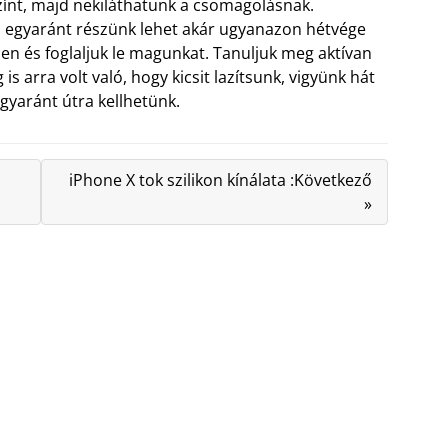
színt, majd nekiláthatunk a csomagolásnak.
n egyaránt részünk lehet akár ugyanazon hétvége
n és foglaljuk le magunkat. Tanuljuk meg aktívan
s arra volt való, hogy kicsit lazítsunk, vigyünk hát
egyaránt útra kellhetünk.
iPhone X tok szilikon kínálata :Következő
»