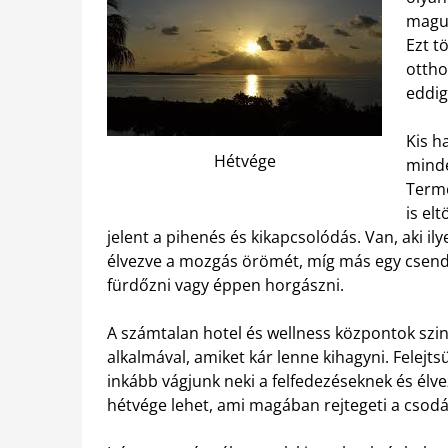
magun
Ezt t
ottho
eddig
Kis h
Hétvége
minde
Termé
is el
jelent a pihenés és kikapcsolódás. Van, aki il
élvezve a mozgás örömét, míg más egy csendes
fürdőzni vagy éppen horgászni.
A számtalan hotel és wellness központok szi
alkalmával, amiket kár lenne kihagyni. Felej
inkább vágjunk neki a felfedezéseknek és élve
hétvége lehet, ami magában rejtegeti a csodát