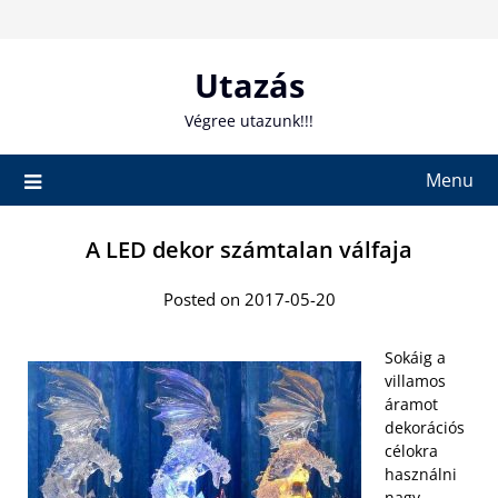
Skip
to
content
Utazás
Végree utazunk!!!
Menu
A LED dekor számtalan válfaja
Posted on 2017-05-20
Sokáig a
villamos
áramot
dekorációs
célokra
használni
nagy