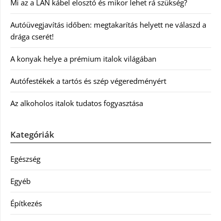
Mi az a LAN kábel elosztó és mikor lehet rá szükség?
Autóüvegjavítás időben: megtakarítás helyett ne válaszd a
drága cserét!
A konyak helye a prémium italok világában
Autófestékek a tartós és szép végeredményért
Az alkoholos italok tudatos fogyasztása
Kategóriák
Egészség
Egyéb
Építkezés