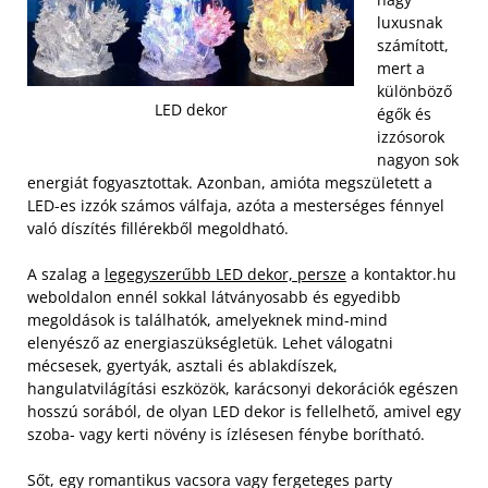
luxusnak
számított,
mert a
különböző
LED dekor
égők és
izzósorok
nagyon sok
energiát fogyasztottak. Azonban, amióta megszületett a
LED-es izzók számos válfaja, azóta a mesterséges fénnyel
való díszítés fillérekből megoldható.
A szalag a
legegyszerűbb LED dekor, persze
a kontaktor.hu
weboldalon ennél sokkal látványosabb és egyedibb
megoldások is találhatók, amelyeknek mind-mind
elenyésző az energiaszükségletük. Lehet válogatni
mécsesek, gyertyák, asztali és ablakdíszek,
hangulatvilágítási eszközök, karácsonyi dekorációk egészen
hosszú sorából, de olyan LED dekor is fellelhető, amivel egy
szoba- vagy kerti növény is ízlésesen fénybe borítható.
Sőt, egy romantikus vacsora vagy fergeteges party